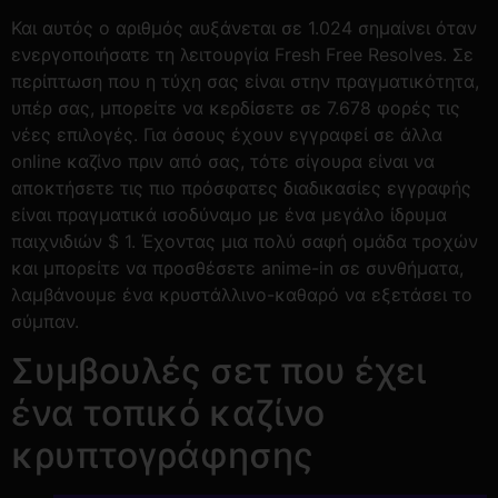
Και αυτός ο αριθμός αυξάνεται σε 1.024 σημαίνει όταν
ενεργοποιήσατε τη λειτουργία Fresh Free Resolves. Σε
περίπτωση που η τύχη σας είναι στην πραγματικότητα,
υπέρ σας, μπορείτε να κερδίσετε σε 7.678 φορές τις
νέες επιλογές. Για όσους έχουν εγγραφεί σε άλλα
online καζίνο πριν από σας, τότε σίγουρα είναι να
αποκτήσετε τις πιο πρόσφατες διαδικασίες εγγραφής
είναι πραγματικά ισοδύναμο με ένα μεγάλο ίδρυμα
παιχνιδιών $ 1. Έχοντας μια πολύ σαφή ομάδα τροχών
και μπορείτε να προσθέσετε anime-in σε συνθήματα,
λαμβάνουμε ένα κρυστάλλινο-καθαρό να εξετάσει το
σύμπαν.
Συμβουλές σετ που έχει
ένα τοπικό καζίνο
κρυπτογράφησης