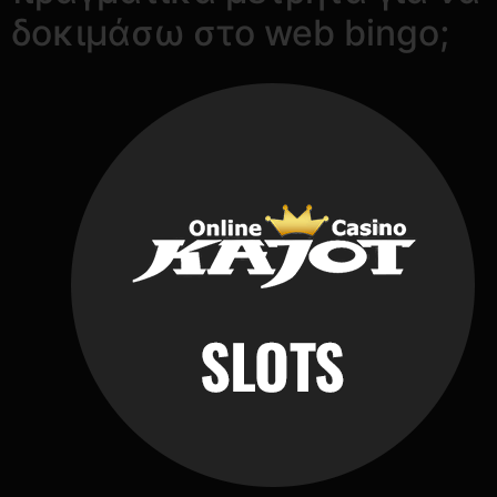
δοκιμάσω στο web bingo;