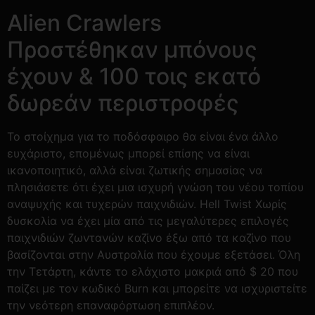
Alien Crawlers
Προστέθηκαν μπόνους
έχουν & 100 τοις εκατό
δωρεάν περιστροφές
Το στοίχημα για το ποδόσφαιρο θα είναι ένα άλλο
ευχάριστο, επομένως μπορεί επίσης να είναι
ικανοποιητικό, αλλά είναι ζωτικής σημασίας να
πλησιάσετε ότι έχει μια ισχυρή γνώση του νέου τοπίου
αναψυχής και τυχερών παιχνιδιών. Hell Twist Χωρίς
δυσκολία να έχει μία από τις μεγαλύτερες επιλογές
παιχνιδιών ζωντανών καζίνο έξω από τα καζίνο που
βασίζονται στην Αυστραλία που έχουμε εξετάσει. Όλη
την Τετάρτη, κάντε το ελάχιστο μακριά από $ 20 που
παίζει με τον κωδικό Burn και μπορείτε να ισχυριστείτε
την νεότερη επαναφόρτωση επιπλέον.