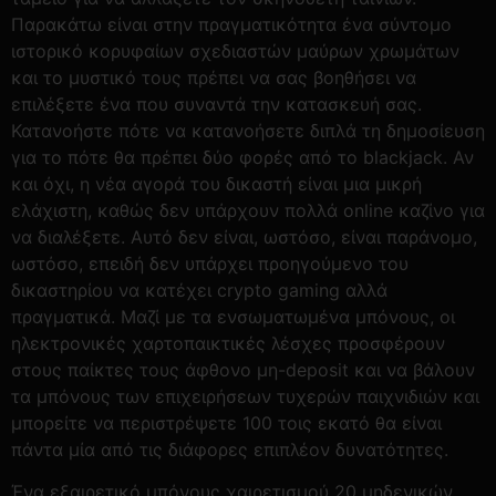
Παρακάτω είναι στην πραγματικότητα ένα σύντομο
ιστορικό κορυφαίων σχεδιαστών μαύρων χρωμάτων
και το μυστικό τους πρέπει να σας βοηθήσει να
επιλέξετε ένα που συναντά την κατασκευή σας.
Κατανοήστε πότε να κατανοήσετε διπλά τη δημοσίευση
για το πότε θα πρέπει δύο φορές από το blackjack. Αν
και όχι, η νέα αγορά του δικαστή είναι μια μικρή
ελάχιστη, καθώς δεν υπάρχουν πολλά online καζίνο για
να διαλέξετε. Αυτό δεν είναι, ωστόσο, είναι παράνομο,
ωστόσο, επειδή δεν υπάρχει προηγούμενο του
δικαστηρίου να κατέχει crypto gaming αλλά
πραγματικά. Μαζί με τα ενσωματωμένα μπόνους, οι
ηλεκτρονικές χαρτοπαικτικές λέσχες προσφέρουν
στους παίκτες τους άφθονο μη-deposit και να βάλουν
τα μπόνους των επιχειρήσεων τυχερών παιχνιδιών και
μπορείτε να περιστρέψετε 100 τοις εκατό θα είναι
πάντα μία από τις διάφορες επιπλέον δυνατότητες.
Ένα εξαιρετικό μπόνους χαιρετισμού 20 μηδενικών