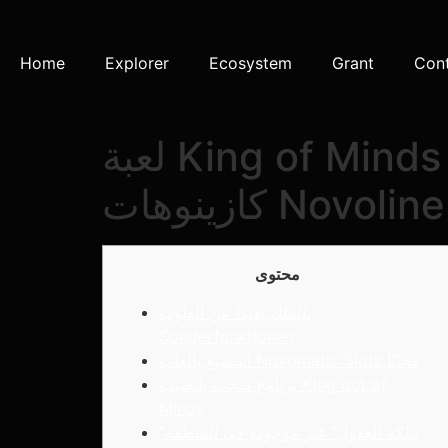
Home
Explorer
Ecosystem
Grant
Con
لعبة King of Minds Video slot متاحة مجانًا بنسبة 100% في
محتوى
الملك بعيدا عن القلوب:
Sonderfunktionen
استمتع بألعاب Novomatic Slots مجانًا
برنامج سحب يانصيب King out of
Minds
"ملكة العقول" غير موجودة في المنطقة