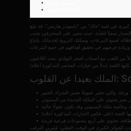
سوليتير: فينتاج
الموانئ المشابهة
 كبيرة. في لعبة "جاك" من "دايموندز هارتس"، قد تبلغ
لإصدار صعبًا للغاية، حيث يتعين على المحترفين تجنب
عّالة لجمع التبرعات، ويمكنك الترويج لخدماتك. باتباع
لاً من اللعب مع أصحاب أصغر النوادي. يحدد اللاعبون
Sonder
حدث الجوائز الكبرى في الوقت الفعلي، مُثيرين الترقب