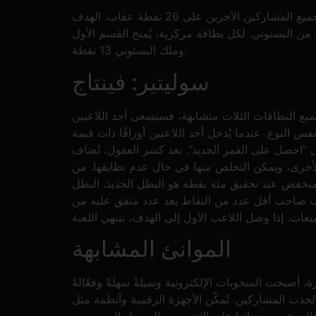
بمجرد حصولك على أحدث قمر بأخذك 13 ورقة، وحصولك على أحدث ملك من البستوني، تحصل على 0 نقطة، ويحصل جميع المشاركين الآخرين على 26 نقطة عقاب. الهدف
 من البستوني. لكل بطاقة مركزية، يُمنح القسم الأول
وملك البستوني 13 نقطة.
سوليتير: فينتاج
ميع البطاقات الثلاث متشابهة، فسيسعى أحد اللاعبين
فس النوع. عندما يُدخل أحد اللاعبين أوراقًا ذات قيمة
"احصل على القمر الجديد". بعد كسر العقول، تُضاف
لأخرى، ويمكن التخلص منها في حال عدم تطابقها. من
فض عند تحقيق مئة نقطة هو البطل الجديد. البطل
عب صاحب أقل عدد من النقاط بعد عدد متفق عليه من
الموانئ المشابهة
، أصبحت السحوبات الإلكترونية وسيلةً سهلةً وفعّالةً
لجذب المشاركين. تُمكّن الأجهزة الرقمية وأنظمة مثل Events.org المنظمات