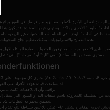
ول الجديدة لتغطي البكرة بأكملها، مما يزيد من فرصك في الفوز بجائزة
قات "القلوب" الأخرى وملكة البستوني قيمها المعتادة.
قد يكون هذا ا
مًا في ألعاب "مايندز". في الختام، تُعد السحوبات غير الربحية أداة ف
هذه النصائح والاستراتيجيات، يمكنك تعظيم نجاح السحوبات وزيادة فرصهم في تحقيق أهدافهم في جمع التبرعات.
د النادي الأصغر. يجذب المحترفون المتحولين لقيادة المفتاح الأول بد
مستوى شقة من السلسلة (يُسمى "اليد" أو "المبيعات") التي تنتقل إليها اللعبة (بدلاً من خيارات العناصر المذكورة أعلاه).
الملك بعيدا عن القلوب: funktionen
قد يساعدك قيادة هؤلاء الأفراد على الفوز بسر يحتوي على الملكة الجديدة من البستوني.
راقب وأن الملاحظات كانت مميزة، وخاصة ملكة البستوني وقد تكون عقولًا عالية.
تتضمن مجموعة البطاقات 52 بطاقة، تحتوي على أربع مجموعات فرعية فريدة.
حسّن تجربة المقامرة بشكل عام. يُمكن للاعبين ببساطة تتبُّع تقدّم أ