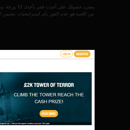
من اللعبة هو عدم الفوز بأي استراتيجيات تتضمن ال