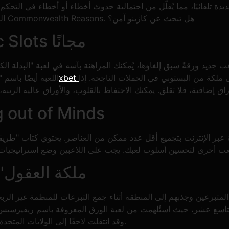
الجديدة تلقائيًا، مما يُقلّل من احتمالية حدوث أخطاء أو أخطاء في التح
الجائزة الجديدة. سيتم التبرع بالجوائز غير المُستلمة إلى Commonwealth Reasons. هل تبحث عن كازينو آمن؟
استمتع بألعاب Novomatic Slots مجانًا
اعب جديد ورقةً سبق إلغاؤها، يُمكنك المراهنة بآسه في لعبة "البدلة ال
لكة من البستوني في الحملات الناجحة. إذا
اللعبة أيضًا باسم
برنامج سحب يانصيب  of Minds
بة عبر الإنترنت بتجميع أقل عدد ممكن من العناصر. يحتوي كتاب "طري
"ملكة العقول
تبرعين وجذبهم إلى المنطقة أثناء جمع التبرعات للمنظمة غير الربحي
 التاسع عشر، حيث استُلهمت من لعبة الورق المعروفة باسم ريفيرسيس
وقد انتقلت لاحقًا إلى الولايات المتحدة. جرب لعبة مونلايت الجديدة لكسب جولة من العقول.