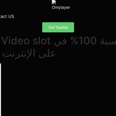
tact US
Get Started
كازينوهات Novoline على الإنترنت