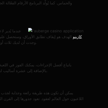
والحماس. كما يُولّد البرنامج الأرقام الفعّالة 
عندما يُدير ل
كازينو 1xbet كازينو
الهدف هو إيقاف تطابق الأوراق، وستحصل على م
وجدت أن لديك ثلاث أوراق إضافية، فلا تقلق. يمكنك الاحتفاظ بالقلوب، والأوراق عالية الرتبة، والملكة الجديدة من البستوني إذا تابعت الأوراق بذكاء.
باتباع أفضل الإجراءات، يمكنك الفوز في اللع
بالإضافة إلى عشرة أساليب لعب أخرى لتحسين أسلوب لعبك. يجب على اللاعبين وضع استراتيجيات وبطاقات لعب في كل جولة لإنهاء اللعبة بنقاط جزاء.
يمكن أن تكون هذه طريقة رائعة وجذابة لجذب الم
اللاعبون حول العالم لعقود. تعود جذورها إلى القرن