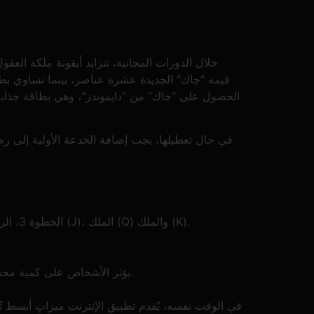
خلال الدورات المجانية، تتزايد أيقونة ملكة العق
قيمة "جاك" الجديدة عشرة عناصر، بينما تساوي بطا
الحصول على "جاك" من "دايموندز"، وهي بطاقة جذابة دائ
في حال تعطيلها، يجب إضافة الخدعة الأولية إلى رصي
تحتوي كل مجموعة على 13 ورقة، والتي تعتبر عمومًا ضمن الشراء، الخبير (A)، 2، الخطوة 3، الرباعي، 5، ستة، 7، 8، 9، 10، جاك (J)، الملك (Q) والملك (K).
يؤثر الأشخاص على كمية محددة من السلسلة (المعروفة باسم مبيعات اليد أو المنتج) التي تنتقل إليها اللعبة (على عكس الخيارات المذكورة أعلاه).
في الوقت نفسه، يُقدم تطبيق الإنترنت ميزاتٍ أبسط تُ