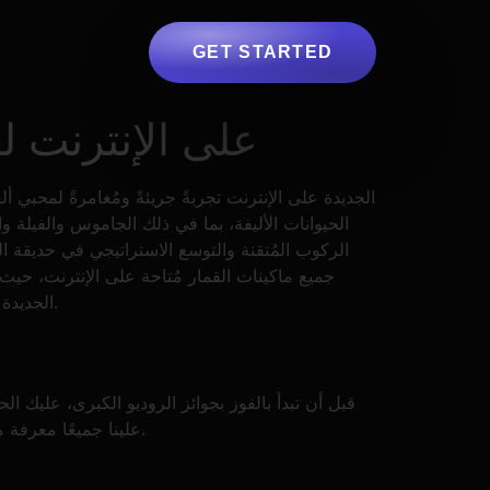
GET STARTED
لعبة Rodeo Stampede عل
الحيوانات الأليفة، بما في ذلك الجاموس والفيلة وا
الركوب المُتقنة والتوسع الاستراتيجي في حديقة ال
الجديدة مجانًا تمامًا. يُرجى العلم أن الألعاب التجريبية لا تُقدم خيارات مُقارنةً بألعاب الكازينو على الإنترنت التي تُلعب بأموال حقيقية.
قبل أن تبدأ بالفوز بجوائز الروديو الكبرى، عليك
علينا جميعًا معرفة ما إذا كنت مؤهلًا قانونيًا في منطقتك للمقامرة عبر الإنترنت نظرًا لاختلاف الولايات القضائية، ويمكنك اللعب في مواقع دولية.