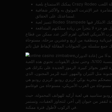
امرة عبر الإنترنت الموثوق به والأكثر شفافية
لمساعدتك على الحقائق.
لغرب الأمريكي الحالي. اهزم أكبر عدد ممكن من قطاع
از فيزيائية ومنطقية من أربع وعشرين مرحلة، مستوحاة
ءًا من إعادة الدوران
الإضافية والرموز البرية الثابتة، وصولًا إلى مضاعفات الدفع، ودورات مجانية بنسبة 100%، وحتى تبديل الأيقونات. تحتوي هذه اللعبة
ة للفوز بجوائز كبيرة. الرموز الجديدة على بكراتك هي
نونة مثل الثيران والمهور. انتبه للرمز المجنون، الذي
ننصحكم بتجربة بوكي كريزي روديو. كريزي روديو هي
 روديو ستامبيد هي لعبة أركيد للهواتف المحمولة، حيث
دة لتقفز من حيوان إلى آخر، لتتجاوز العقبات، وتستمر
في الركوب لأطول فترة ممكنة.