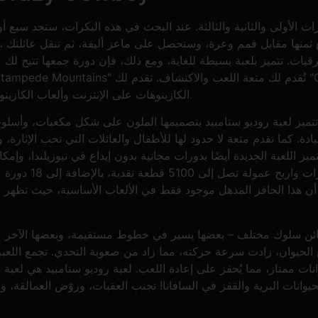
الأولى والثانية والثالثة. عند البحث في هذه البكرات، ستجد سبع أو تسع أو إح
قيات. تتميز بلعبة بسيطة للغاية، ومع ذلك، فإن دورة جمعها تتيح لك 
الكازينوهات على الإنترنت وألعاب الكازينو المحلية، دون أي تدخل خارجي من موظفي المقامرة.
تتميز لعبة روديو ستامبيد بتصميمها الملون على شكل مكعبات، وأسلوب 
يادة. كما تقدم متعة لا حدود لها للأطفال والعائلات التي تحب الإثارة،
تميز اللعبة الجديدة أيضًا بدورات مجانية بدون إيداع في نيوزيلندا، وإمك
أن هذا الحافز المذهل موجود فقط في الألعاب الأساسية، حيث تظهر 
ئن سلوك مختلف – بعضها يسير في خطوط مستقيمة، وبعضها الآخر متعرج
الحيوان، زادت سرعة حركته، مما زاد من صعوبة التحدي. تجمع اللعبة
نات ممتاز، مما يُحفز على إعادة اللعب. لعبة روديو ستامبيد هي لعبة أ
حيوانات البرية والقفز في السافانا! تجنب العقبات، وروّض العمالقة، وا