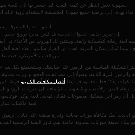
يمكنك الاستمتاع بلعبة Crazy Rodeo بسهولة بغض النظر عن كمية اللعب التي تشعر بها لأن اللعبة سهلة اللعب.
فناء يهدف إلى برمجة جميع جهودنا المخصصة لاستخدام رؤية عالم المق
تتميز لعبة Rodeo Stampede بأسلوب لعبها المشرق ويمكنك الابتكار فيها.
إن تعزيز حديقة الحيوان الخاصة بك ليس مجرد ترويج جانبي؛ بل هو جزء لا يتجزأ من زيادة مملكتهم المتدافعة.
ذه لعبة رماية كلاسيكية رائعة، وستتيح لك الهروب من الأعداء في ا
، بينما تُمكّن سكان المدينة الجدد من الفرار سالمين. هذه لعبة ألغ
من الغرب الأمريكي، حيث عليك جمع سلسلة من الحيوانات المقاتلة لإيقاظ فيل نائم.
تر التشكيلة المناسبة من الرموز على شاشتك، وستستمتع بكل شيء بد
أفضل مكافآت الكازينو
فرصًا كبير
ت رعاة البقر، والأحذية، والأنشوطة، بالإضافة إلى حيوانات الروديو المج
ل أي رمز آخر لتشكيل مجموعات فعّالة. لمحبي لعبة بوكي فوغاسو، 
لعبة ماكينات قمار مستوحاة من الغرب الأمريكي، مستوحاة من فوغاسو.
قع الجديد أيضًا مكافأة دورات مجانية وقدرة مذهلة على تبادل الرموز.
فع لبناء حديقة حيوانات سماوية خاصة بهم. تدور اللعبة الرئيسية الجدي