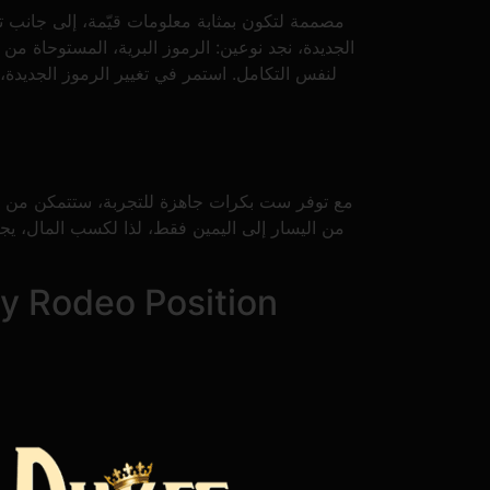
الجديدة، نجد نوعين: الرموز البرية، المستوحاة من
مع توفر ست بكرات جاهزة للتجربة، ستتمكن من جني
من اليسار إلى اليمين فقط، لذا لكسب المال، يج