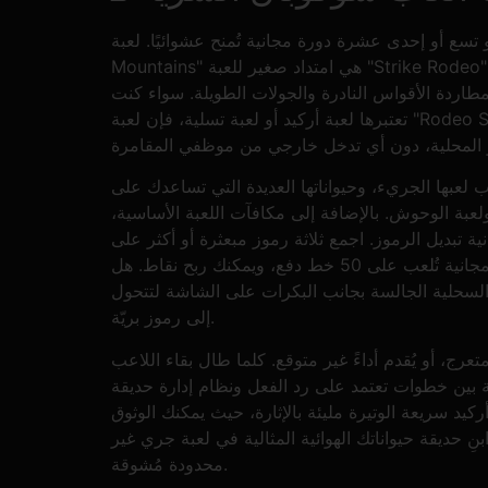
دى عشرة دورة مجانية تُمنح عشوائيًا. لعبة "Rodeo Stampede
Mountains" هي امتداد صغير للعبة "Strike Rodeo"، مصممة للعب السريع على متصفح الإنترنت. ستدفع ثمنها مقابل قمم وعرة، وستحصل على ماعز أليفة، ثم تنقل عائلتك
مطاردة الأقواس النادرة والجولات الطويلة. سواء كنت
تعتبرها لعبة أركيد أو لعبة تسلية، فإن لعبة "Rodeo Stampede Mountains" تُقدم لك متعة اللعب والاكتشاف. تقدم لك "Casitsu" معلومات مستقلة وموثوقة حول
لعبها الجريء، وحيواناتها العديدة التي تساعدك على
 ولعبة الوحوش. بالإضافة إلى مكافآت اللعبة الأساسية،
انية تبديل الرموز. اجمع ثلاثة رموز مبعثرة أو أكثر على
البكرات واربح عمولة تصل إلى 5100 قطعة نقدية، بالإضافة إلى 18 دورة مجانية تُلعب على 50 خط دفع، ويمكنك ربح نقاط. هل
السحلية الجالسة بجانب البكرات على الشاشة لتتحول
إلى رموز بريّة.
، أو يُقدم أداءً غير متوقع. كلما طال بقاء اللاعب
 بين خطوات تعتمد على رد الفعل ونظام إدارة حديقة
ركيد سريعة الوتيرة مليئة بالإثارة، حيث يمكنك الوثوق
بنِ حديقة حيواناتك الهوائية المثالية في لعبة جري غير
محدودة مُشوقة.