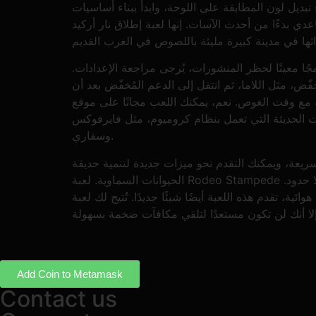
ء تبديل لون المطابقة على اللوحة، وابدأ ببناء أساسيات
عدي بدءًا من أحدث الآسات. إنها لعبة إطلاق نار أركيد
جًا معينًا لحظر المنشورات، يُرجى مراجعة الإعدادات.
خفّض، مثل اللاما، ثم انتقل إلى الدعم المُخفّض بعد أن
يمكنك اللعب مجانًا على موقع minigamesville.com من متصفحك دون الحاجة إلى تنزيل. بعض الأنواع تُوفّر تدريبًا قصيرًا جيدًا، لكنّ إدارة
نت الحديثة التي تعمل بنظام كروميوم، مثل فايرفوكس
وسفاري.
سريعة، ويمكنك التقدم نحو ميزات جديدة لتنمية حديقة
الحيوانات السماوية. لعبة Rodeo Stampede مزيجٌ آسرٌ من الإثارة والتحكم. قواعدها البسيطة، وتنوع المخلوقات الممتع، وميزات توسيع حديقة الحيوانات تجعلها ممتعةً بلا حدود.
ا شيئًا جديدًا. تُتيح لك لعبة Rocket Game أفضل طريقة لتجربتها عبر الإنترنت
Add Coin to Metamask
Contact us