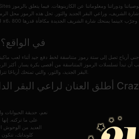
 شارة الشريف، وراعي البقر الجديد والثور. تحل هذه الرموز محل الر
ما هو Rodeo Stampede في الواقع؟
 أرباح تصل إلى ستة رموز متناسقة لخط دفع جيد أثناء لعب ماكينة ك
ب أن تبدأ تسلسلات الرموز المتناسقة من أقصى بكرة يسار. أكثر الر
البقر الجديد، والثور، والتي تمنحك أرباحًا تتراوح بين 6000 و8100 عملة عند اللعب بأموال حقيقية.
أطلق العنان لراعي البقر الداخلي لديك ال
نعم، حديقة الحيوانات و
على ما تركته. إنها
العديد من الوحوش الغ
كلوندايك، تتكون