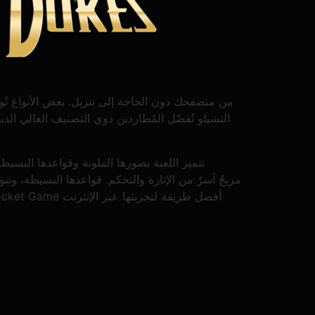
التشيلو تُفضّل المُطاردين ذوي التصنيف العالي ال
تتميز اللعبة بصورها الملونة وقواعدها البسي