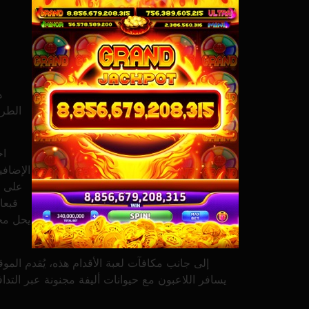
ه
الطرق
اخ
على 5 بكرات و25 خط دفع، وتوفر أيضًا
قبعا
يحل مح
إلى جانب مكافآت لعبة الأقدام هذه، يُقدم المو
يسافر اللاعبون مع حيوانات أليفة مجنونة عبر التدا