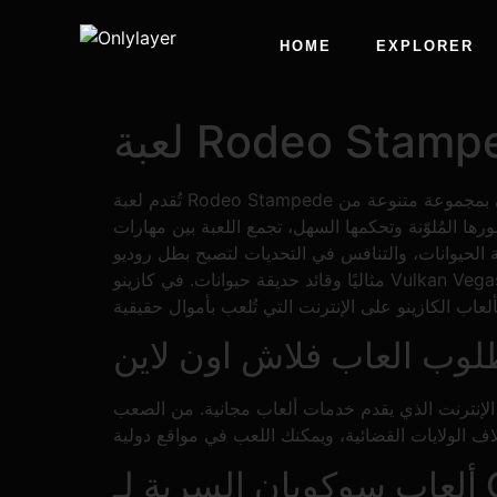
HOME
EXPLORER
تُقدم لعبة Rodeo Stampede الجديدة على الإنترنت تجربةً جريئةً ومُغامرةً لمحبي ألعاب الروديو وألعاب إدارة حديقة الحيوانات. في اللعبة، يتحكم اللاعبون بمجموعة متنوعة من
ها المُلوّنة وتحكمها السهل، تجمع اللعبة بين مهارات
 الحيوانات، والتنافس في التحديات لتصبح بطل روديو
مثاليًا وقائد حديقة حيوانات. في كازينو Vulkan Vegas، جميع ماكينات القمار مُتاحة على الإنترنت، حيث يُمكن لجميع المحترفين اللعب دون قيود، ويمكنك الاستمتاع باللعبة
وب العاب فلاش اون لاين
 الإنترنت الذي يقدم خدمات ألعاب مجانية. من الصعب
Cr