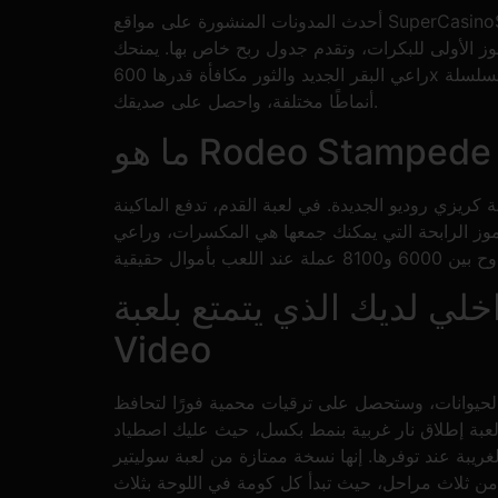
أحدث المدونات المنشورة على مواقع SuperCasinoSites مصممة لتكون بمثابة معلومات قيّمة، إلى جانب توصياتنا ودوراتنا ومعلوماتنا عن الكازينوهات. فيما يتعلق بالرموز
موز الأولى للبكرات، وتقدم جدول ربح خاص بها. يمنحك
راعي البقر الجديد والثور مكافأة قدرها 600x لسلسلة x6، بينما يمنحك شارة الشريف الجديدة مكافأة قدرها 800x لنفس التكامل. استمر في تغيير الرموز الجديدة، وجرّب
أنماطًا مختلفة، واحصل على صديقك.
ريزي روديو الجديدة. في لعبة القدم، تدفع الماكينة
موز الرابحة التي يمكنك جمعها هي المكسرات، وراعي
ذي يتمتع بلعبة Crazy Rodeo Position
Video
الحيوانات، وستحصل على ترقيات محمية فورًا لتحافظ
 لعبة إطلاق نار غربية بنمط بكسل، حيث عليك اصطياد
ريبة عند توفرها. إنها نسخة ممتازة من لعبة سوليتير
 من ثلاث مراحل، حيث تبدأ كل كومة في اللوحة بثلاث