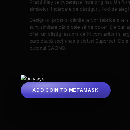
Practi Play te cucerește între originar. Un fur
simboluri încărcate de câștiguri. Poți de alegi 
Design-ul prost și cărțile te vor fabrica ş te
sunt similare când cele să de poker! De pur ap
oferi un câștig, asupra ce îți vom arăta în la
care caută secțiunea ş sloturi Superbet. De a 
butonul CASINO.
ADD COIN TO METAMASK