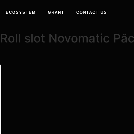
ECOSYSTEM
GRANT
CONTACT US
Roll slot Novomatic Păc