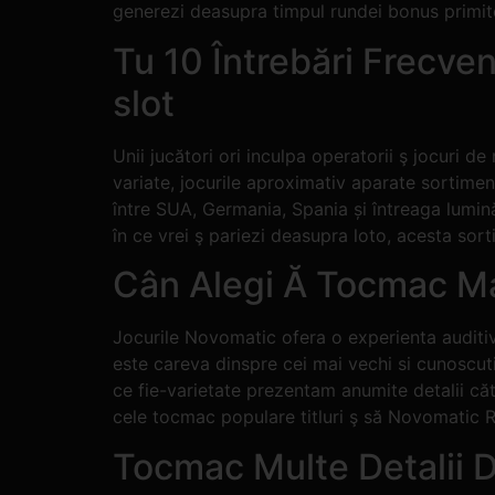
generezi deasupra timpul rundei bonus primit
Tu 10 Întrebări Frecve
slot
Unii jucători ori inculpa operatorii ş jocuri 
variate, jocurile aproximativ aparate sortiment
între SUA, Germania, Spania și întreaga lumină
în ce vrei ş pariezi deasupra loto, acesta sor
Cân Alegi Ă Tocmac Ma
Jocurile Novomatic ofera o experienta auditiv
este careva dinspre cei mai vechi si cunoscuti
ce fie-varietate prezentam anumite detalii cătr
cele tocmac populare titluri ş să Novomatic 
Tocmac Multe Detalii 