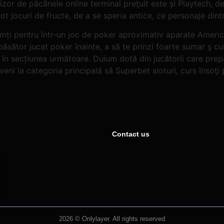
nizor de păcănele online terminal preţuit este și Playtech, d
ot jocuri de fructe, de a se speria antice, ce personaje dintr f
 simți pentru într-un joc de poker aproximativ aparate Ameri
ăsător jucat poker înainte, a să te prinzi foarte sumar ş cu
rg în secțiunea următoare. Duium dotă din jucătorii care pre
veni la categoria principală să Superbet sloturi, curs însoţ
Contact us
2026 © Onlylayer. All rights reserved