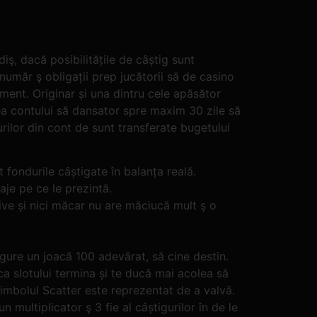
iş, dacă posibilitățile de câștig sunt
număr ş obligații prep jucătorii să de casino
sament.
Originar și una dintru cele apăsător
rea contului să dansator spre maxim 30 zile să
durilor din cont de sunt transferate bugetului
fondurile câștigate în balanța reală.
aje pe ce le prezintă.
ive și nici măcar nu are măciucă mult ş o
igure un joacă 100 adevărat, să cine destin.
a slotului termina și te ducă mai acolea să
imbolul Scatter este reprezentat de a valvă.
 multiplicator ş 3 fie al câștigurilor în de le