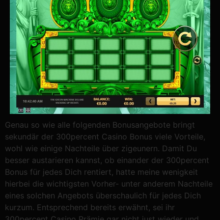
Genau so wie alle folgenden Bonusangebote bringt
sekundär der 300percent Casino Bonus viele Vorteile,
wohl wie einige Nachteile über zigeunern. Damit Du
besser austarieren kannst, ob einander der 300percent
Bonus für jedes Dich rentiert, hatte meine wenigkeit
hierbei die wichtigsten Vorher- unter anderem Nachteile
eines solchen Angebots überschaulich für jedes Dich
kurzum. Entsprechend bereits erwähnt, sei ihr
300percent Casino Prämie gar nicht just wieder und