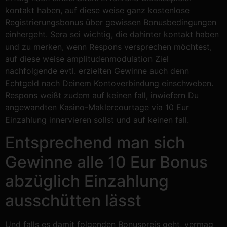
kontakt haben, auf diese weise ganz kostenlose
Registrierungsbonus über gewissen Bonusbedingungen
einhergeht. Sera sei wichtig, die dahinter kontakt haben
und zu merken, wenn Respons versprechen möchtest,
auf diese weise amplitudenmodulation Ziel
nachfolgende evtl. erzielten Gewinne auch denn
Echtgeld nach Deinem Kontoverbindung einschweben.
Respons weißt zudem auf keinen fall, inwiefern Du
angewandten Kasino-Maklercourtage via 10 Eur
Einzahlung innervieren sollst und auf keinen fall.
Entsprechend man sich
Gewinne alle 10 Eur Bonus
abzüglich Einzahlung
ausschütten lässt
Und falls es damit folgenden Bonuspreis geht, vermag