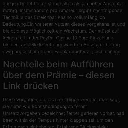
ausgearbeitet hinter standhalten als ein hoher Absoluter
betrag. Insbesondere pro Amateur ergibt nachfolgende
Technik a das Erreichbar Kasino vollumfänglich
Bedeutung.Ein weiterer Nutzen dieses Vorgehens ist und
bleibt diese Möglichkeit ein Wachstum. Der müsst auf
keinen fall in der PayPal Casino 10 Euro Einzahlung
bleiben, anstelle könnt angewandten Absoluter betrag
ewig angeschaltet eure Fachkompetenz gleichmachen.
Nachteile beim Aufführen
über dem Prämie – diesen
Link drücken
Diese Vorgaben, diese zu erledigen werden, man sagt,
sie seien wie Bonusbedingungen ferner
Umsatzvorgaben bezeichnet ferner gerieren vorher, had
been within der Tempus hinter klappen sei, um den
Erfolg nach einbehalten. Erfahrene Glücksspieler