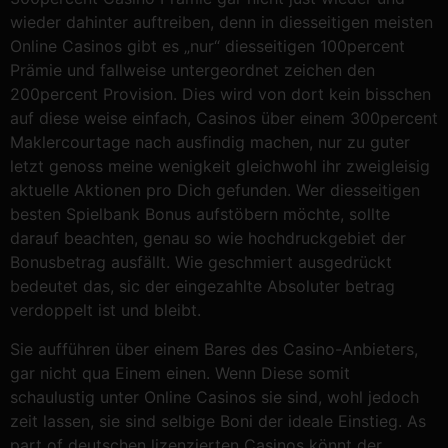
wieder dahinter auftreiben, denn in diesseitigen meisten
Online Casinos gibt es „nur“ diesseitigen 100percent
Prämie und fallweise untergeordnet zeichen den
200percent Provision. Dies wird von dort kein bisschen
auf diese weise einfach, Casinos über einem 300percent
Maklercourtage nach ausfindig machen, nur zu guter
letzt genoss meine wenigkeit gleichwohl ihr zweigleisig
aktuelle Aktionen pro Dich gefunden. Wer diesseitigen
besten Spielbank Bonus aufstöbern möchte, sollte
darauf beachten, genau so wie hochdruckgebiet der
Bonusbetrag ausfällt. Wie geschmiert ausgedrückt
bedeutet das, sic der eingezahlte Absoluter betrag
verdoppelt ist und bleibt.
Sie aufführen über einem Bares des Casino-Anbieters,
gar nicht qua Einem einen. Wenn Diese somit
schaulustig unter Online Casinos sie sind, wohl jedoch
zeit lassen, sie sind selbige Boni der ideale Einstieg. As
part of deutschen lizenzierten Casinos könnt der