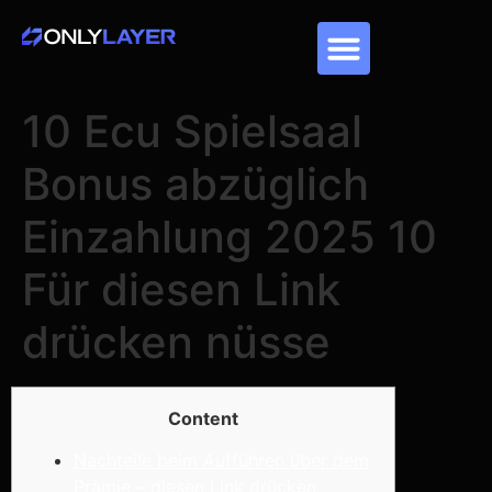
10 Ecu Spielsaal
Bonus abzüglich
Einzahlung 2025 10
Für diesen Link
drücken nüsse
Content
Nachteile beim Aufführen über dem
Prämie – diesen Link drücken