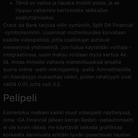
Tämä on vahva ja hauska mobiili pokie, ja se
riippuu valtavista kertoimista seikkailun
sisällyttämiseksi.
Crack da Bank tarjoaa villin symbolin, Split DA Financial
-symbolisoinnin. Uusimmat mutterikuvake korvataan
kaikille videopelistä, jotta osallistujat auttavat
menestyviä yhdistelmiä. Jos hullua käytetään voittaja -
integraatiossa, uusin maksu voidaan myös kertoa 4x:
llä. Antaa ihmisille valtavia mahdollisuuksia ansaita
suuria online -pelin mikrogaming -peliä. Ammattilaisilla
on itsenäisyys mukauttaa vedot, joiden rahatyypit ovat
välillä 0,01, jotta voit 0,5.
Pelipeli
Esimerkiksi melkein kaikki muut videopelit näyttelyssä,
loma -DA Financial jälleen kerran Resbin -peliautomaatti
ei ole kovin räikeä. He käyttävät selkeää grafiikkaa
korkealla ääriviivalla erittäin hyvän punertavan taustan