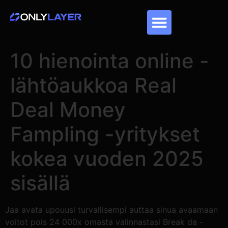
10 hienointa online -
lähtöaukkoa Real
Deal Money
Fampling -yritykset
kokea vuoden 2025
sisällä
Jaa avata upouusi turvallisempi auttaa sinua avaamaan
voitot pois 24 000x omasta valinnastasi Break da -