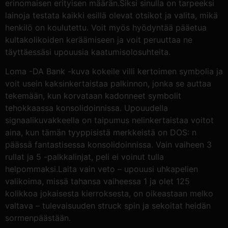
erinomaisen erityisen määrän.Siksi sinulla on tarpeeksi
lainoja testata kaikki esillä olevat otsikot ja valita, mikä
henkilö on koulutettu. Voit myös hyödyntää pääetua
kultakolikoiden keräämiseen ja voit peruuttaa ne
täyttäessäsi upouusia kaatumisolosuhteita.
Loma -DA Bank -kuva kokeile villi kertoimen symbolia ja
voit usein kaksinkertaistaa palkinnon, jonka se auttaa
tekemään, kun korvataan kadonneet symbolit
tehokkaassa konsolidoinnissa. Upouudella
signaalikuvakkeella on taipumus nelinkertaistaa voitot
aina, kun tämän tyyppisistä merkkeistä on DOS: n
päässä fantastisessa konsolidoinnissa. Vain vaiheen 3
rullat ja 5 -palkkalinjat, peli ei voinut tulla
helpommaksi.Laita vain veto – upouusi uhkapelien
valikoima, missä tahansa vaiheessa 1 ja olet 125
kolikkoa jokaisesta kierroksesta, on oikeastaan ​​melko
valtava – tulevaisuuden struck spin ja sekoitat heidän
sormenpäästään.