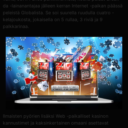
da -lainanantajaa jälleen kerran Internet -paikan päässä
peleistä Globalista. Se soi suurella ruudulla cuatro -
kelajoukosta, jokaisella on 5 rullaa, 3 riviä ja 9
palkkarinaa.
Ilmaisten pyörien lisäksi Web -paikalliset kasinon
kannustimet ja kaksinkertainen omaani asettavat