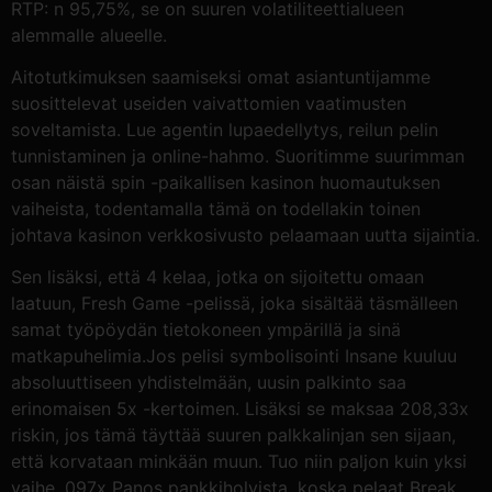
RTP: n 95,75%, se on suuren volatiliteettialueen
alemmalle alueelle.
Aitotutkimuksen saamiseksi omat asiantuntijamme
suosittelevat useiden vaivattomien vaatimusten
soveltamista. Lue agentin lupaedellytys, reilun pelin
tunnistaminen ja online-hahmo. Suoritimme suurimman
osan näistä spin -paikallisen kasinon huomautuksen
vaiheista, todentamalla tämä on todellakin toinen
johtava kasinon verkkosivusto pelaamaan uutta sijaintia.
Sen lisäksi, että 4 kelaa, jotka on sijoitettu omaan
laatuun, Fresh Game -pelissä, joka sisältää täsmälleen
samat työpöydän tietokoneen ympärillä ja sinä
matkapuhelimia.Jos pelisi symbolisointi Insane kuuluu
absoluuttiseen yhdistelmään, uusin palkinto saa
erinomaisen 5x -kertoimen. Lisäksi se maksaa 208,33x
riskin, jos tämä täyttää suuren palkkalinjan sen sijaan,
että korvataan minkään muun. Tuo niin paljon kuin yksi
vaihe, 097x Panos pankkiholvista, koska pelaat Break