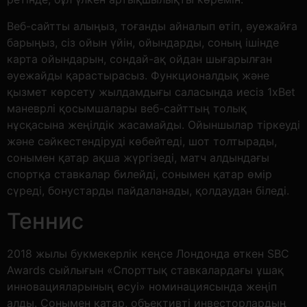
Веб-сайтты алыңыз, тоғанды айналып өтіп, әуежайға
барыңыз, сіз ойын үйін, ойындарды, соның ішінде
карта ойындарын, сондай-ақ ойдан шығарылған
әуежайды қарастырасыз. Функционалдық және
қызмет көрсету жылдамдығы саласында иесіз 1xBet
маневрлі қосымшалары веб-сайттың толық
нұсқасына жеңілдік жасамайды. Ойыншылар тіркеуді
және сәйкестендіруді көбейтеді, шот толтырады,
сонымен қатар ақша жүргізеді, матч алдындағы
спортқа ставкалар билейді, сонымен қатар өмір
сүреді, бонустарды пайдаланады, қолдаудан біледі.
Теннис
2018 жылы букмекерлік кеңсе Лондонда өткен SBC
Awards сыйлығын «Спорттық ставкалардағы ұшақ
инновацияларының өсуі» номинациясында жеңіп
алды. Сонымен қатар, объективті инвесторлардың