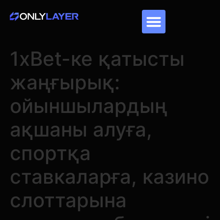
1xBet-ке қатысты
жаңғырық:
ойыншылардың
ақшаны алуға,
спортқа
ставкаларға, казино
слоттарына