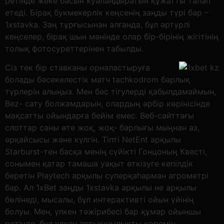
ретінде жеке басын куәландыратын құжатты талап
етеді. Бірақ букмекерлік кеңсенің заңды түрі бар –
1xstavka. Заң тұрғысынан алғанда, бұл әртүрлі
кеңселер, бірақ шын мәнінде олар бір-бірінің жігітінің
толық фотосуреттерінен табылды.
Сіз тек бір ставканы орналастыруға
болады бәсекелестік матч tachkodrom барлық
түрлерін алыңыз. Мен бәс тігулерді қабылдамаймын,
Bez- сату болжамдарын, олардың әрбір көрінісінде
мақсатты ойындарға бейім емес. Веб-сайттағы
слоттар саны өте жоқ, жоқ- барлығы мыңнан аз,
әрқайсысы және күлгін. Тіпті NetEnt арқылы
Starburst-тен басқа менің сүйікті Гонцоның Квесті,
сонымен қатар тамаша уақыт өткізуге кепілдік
беретін Playtech арқылы суперқаһарман агрометрі
бар. Ал 1xBet заңды 1xstavka арқылы не арқылы
бөлінеді, мысалы, бұл интерактивті ойын үйінің
болуы. Мен, үлкен тәжірибесі бар құмар ойыншы
ретінде, бұл үлкен артықшылықты көремін.