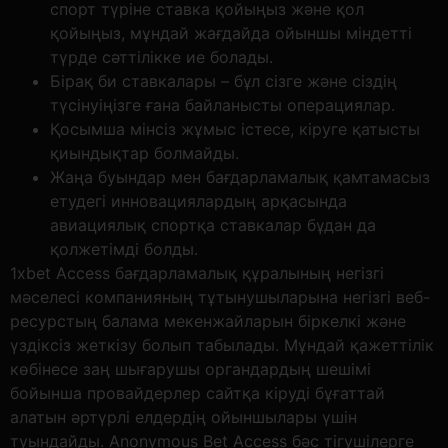
спорт түріне ставка қойыңыз және қол
қойыңыз, мұндай жағдайда ойыншы міндетті
түрде сәттілікке ие болады.
Бірақ би ставкалары – бұл сізге және сіздің
түсінуіңізге ғана байланысты операциялар.
Қосымша мінсіз жұмыс істесе, кіруге қатысты
қиындықтар болмайды.
Жаңа буындар мен бағдарламалық қамтамасыз
етудегі инновациялардың арқасында
авиациялық спортқа ставкалар бұдан да
қолжетімді болды.
1xbet Access бағдарламалық құралының негізгі
мәселесі компанияның тұтынушыларына негізгі веб-
ресурстың балама мекенжайларын біркелкі және
үздіксіз жеткізу болып табылады. Мұндай қажеттілік
көбінесе заң шығарушы органдардың шешімі
бойынша провайдерлер сайтқа кіруді бұғаттай
алатын әртүрлі елдердің ойыншылары үшін
туындайды. Anonymous Bet Access бәс тігушілерге