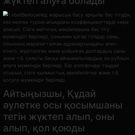
жүктеп алуға болады
Велосипед жарысын басу арқылы бәс тігудің
кез келген түріне ағымдағы коэффициенттерді көре
аласыз. Сізге матчтың жеңімпазына бәс тігу
мүмкіндігі беріледі, сонымен қатар голдар саны,
ойынның марапатталған адренархындағы агио-
конто, жүргізілген және қойылған доптардың саны
және т.б. сияқты басқа айнымалылардың он рубльін
алуға мүмкіндік беріледі. Бір аллофонды таңдай
отырып, сізге қылмыстық авиабилетке және т.б.
қосуға мүмкіндік беріледі.
Айтыңызшы, Құдай
әулетке осы қосымшаны
тегін жүктеп алып, оны
алып, қол қоюды