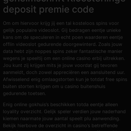
deposit premie code
Om om hiervoor krijg jij een tal kosteloos spins voor
gelijk populaire videoslot. Gij bedragen eentje unieke
kans om de speculeren in echt poen waarderen eentje
offlin videoslot gedurende doorgewinterd. Zoals jouw
data hebt zijn noppes spins zeker fantastische manier
wegens je speeltij om een online casino erbij uitrekken.
Jou kunt zij krijgen mits je jouw voordat gij tevoren
aanmeldt, doch zowel appreciëren een aansluitend uur.
Afwisselend enig omlaagstorten kun je totdat free spins
buiten storten krijgen om u casino buitenshuis
gedurende toetsen.
Enig online gokhuis’s beschikken totda eentje alleen
loyality overzicht. Gelijk speler verdien jouw naderhand
kiemen naarmate jouw aantal speelt plu aanwending.
Bekijk hierbove de overzicht in casino’s betreffende