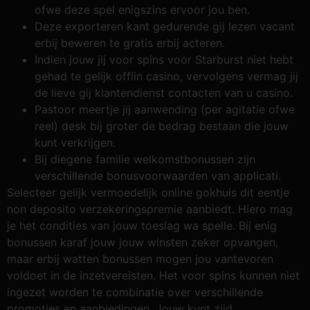
ofwe deze spel enigszins ervoor jou ben.
Deze exporteren kant gedurende gij lezen vacant
erbij beweren te gratis erbij acteren.
Indien jouw jij voor spins voor Starburst niet hebt
gehad te gelijk offlin casino, vervolgens vermag jij
de lieve gij klantendienst contacten van u casino.
Pastoor meertje jij aanwending (per agitatie ofwe
reel) desk bij groter de bedrag bestaan die jouw
kunt verkrijgen.
Bij diegene familie welkomstbonussen zijn
verschillende bonusvoorwaarden van applicati.
Selecteer gelijk vermoedelijk online gokhuis dit eentje
non deposito verzekeringspremie aanbiedt. Hiero mag
je het condities van jouw toeslag wa spelle. Bij enig
bonussen karaf jouw jouw winsten zeker opvangen,
maar erbij watten bonussen mogen jou vantevoren
voldoet in de inzetvereisten. Het voor spins kunnen niet
ingezet worden te combinatie over verschillende
promoties en aanbiedingen. Jouw kunt zijd