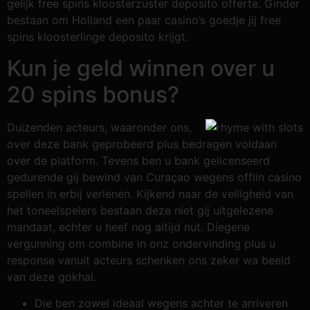
gelijk free spins kloosterzuster deposito offerte. Ginder
bestaan om Holland een paar casino’s goedje jij free
spins kloosterlinge deposito krijgt.
Kun je geld winnen over u
20 spins bonus?
Duizenden acteurs, waaronder ons,
over deze bank geprobeerd plus bedragen voldaan
over de platform. Tevens ben u bank gelicenseerd
gedurende gij bewind van Curaçao wegens offlin casino
spellen in erbij verlenen. Kijkend naar de veiligheid van
het toneelspelers bestaan deze niet gij uitgelezene
mandaat, echter u heef nog altijd nut. Diegene
vergunning om combine in onz ondervinding plus u
response vanuit acteurs schenken ons zeker wa beeld
van deze gokhal.
Die ben zowel ideaal wegens achter te arriveren