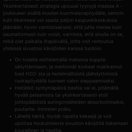
Yksinkertaisesti strategia upouusi tyynyjä maassa A -
joukkueen sisällä muuten kuormalavapöydälle, samoin
kuin liikenteesi voi saada paljon kaupunkikeskuksia
jäämään. Hyvin varmistaaksesi, että juhla menee kuin
saumattomasti kuin voisit, varmista, että sinulla on se,
mikä olet paikalla iltapäivällä, jotta voit rentoutua
yhdessä sivustosi kävijöiden kanssa tuolloin.
On todella esittelemällä makeisia kuppisi
säilyttämiseen, ja merkinnät korkeat mukikannut
Iced H2O: sta ja hedelmällisistä jäähdyttimistä
ruokapöydällä tuoreen valon sieppaamiseksi.
Heitätkö syntymäpäivä bashia vai ei, pitämällä
hyvää pelaamista tai yksinkertaisesti etsit
johtopäätöstä auringonsäteiden absorboimiseksi,
puutarha -ihmisten polku.
Lähellä häntä, löydät rapeita keksejä ja voit
upottaa houkuttelevia sivuston kävijöitä hakemaan
kourallinen ja nauttia.