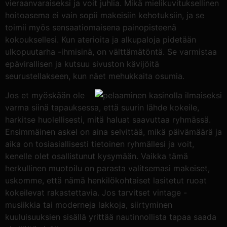
vieraanvaraiseksi ja voit juhlia. Mikä mielikuvituksellinen
hoitoasema ei vain sopii makeisiin kehotuksiin, ja se
toimii myös sensaatiomaisena painopisteenä
kokouksellesi. Kun aterioita ja alkupaloja pidetään
ulkopuutarha -ihmisinä, on välttämätöntä. Se varmistaa
epävirallisen ja kutsuu sivuston kävijöitä
seurustellakseen, kun näet mehukkaita osumia.
Jos et myöskään ole
varma siinä tapauksessa, että suurin lähde kokeile,
harkitse huolellisesti, mitä haluat saavuttaa ryhmässä.
Ensimmäinen askel on aina selvittää, mikä päivämäärä ja
aika on tosiasiallisesti tietoinen ryhmällesi ja voit,
kenelle olet osallistunut kysymään. Vaikka tämä
herkullinen muotoilu on parasta valitsemasi makeiset,
uskomme, että nämä henkilökohtaiset lasitetut ruoat
kokeilevat rakastettavia. Jos tarvitset vintage -
musiikkia tai moderneja lakkoja, siirtyminen
kuuluisuuksien sisällä yrittää nautinnollista tapaa saada