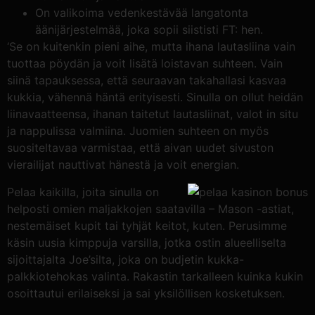
On valikoima vedenkestävää langatonta
äänijärjestelmää, joka sopii siististi FT: hen.
‘Se on kuitenkin pieni aihe, mutta ihana lautasliina vain
tuottaa pöydän ja voit lisätä loistavan suhteen. Vain
siinä tapauksessa, että seuraavan takahallasi kasvaa
kukkia, vähennä häntä erityisesti. Sinulla on ollut heidän
liinavaatteensa, ihanan taitetut lautasliinat, valot in situ
ja nappulissa valmiina. Juomien suhteen on myös
suositeltavaa varmistaa, että aivan uudet sivuston
vierailijat nauttivat hänestä ja voit energian.
Pelaa kaikilla, joita sinulla on
helposti omien maljakkojen saatavilla – Mason -astiat,
nestemäiset kupit tai tyhjät keitot, kuten. Perusimme
käsin uusia kimppuja varsilla, jotka ostin alueelliselta
sijoittajalta Joe’silta, joka on budjetin kukka-
palkkiotehokas valinta. Rakastin tarkalleen kuinka kukin
osoittautui erilaiseksi ja sai yksilöllisen kosketuksen.