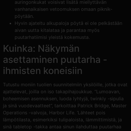
auringonkukat voisivat lisätä miellyttävän
vanhanaikaisen vetoomuksen omaan piknik-
pöytään.
Hyvin ajateltu alkupaloja pöytä ei ole pelkästään
aivan uutta kitalataa ja parantaa myös
puutarhatiimisi yleistä kokemusta.
Kuinka: Näkymän
asettaminen puutarha -
ihmisten koneisiin
Tutustu moniin tuolien suunnitelmiin yksilöille, jotka ovat
ajattelevat, joilla on iso takapihajoukkue. “Lumoavan,
boheemisen asennuksen, luoda lyhtyjä, twinkly -sipulia
ja sinä vuodevaatteet”, tarkoittaa Patrick Bridge, Master
Operations -valvoja, Harbor Life. ‘Lähteet pois
lämpötilasta, esimerkiksi tulipaloista, lämmittimistä, ja
sinä tabletop -takka antaa sinun ilahduttaa puutarhaa