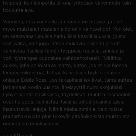
helposti, kun lämpötila ulkona yritetään vähemmän kuin
houkutteleva.
Varmista, että vanhoilla ja nuorilla on riittävä, ja olet
myös muistanut matalan alkoholin vaihtoehdot. Kun olet,
on saatavana lukuisia herkullisia kasvillisuuksia, joista
voit valita, voit jopa jatkaa mukavia esineitä ja voit
valmistaa itsellesi tämän tyyppisiä ruusuja, zinniaa ja
voit hydrangea cupcakes vaihtoehtoisesti. “Määritä
aukko, jolla on loistava matto, katos, jos et ole hienoa
lempeä-oikeistoa”, toteaa kaivoksen tyyli-elokuvan
ohjaaja Eddie Ross. Jos takapihasi leviävät, tämä auttaa
jatkamaan kodin uusinta läheisyyttä nurmikkojuhlasi.
Lyhyet kontit basilikasta, täydelliset, muuten rosmariinit
ovat helppoja valmistaa itsesi ja tehdä yksinkertaisia,
ihastuttavia lahjoja. Nämä mieluummin ei vain toista
puutarhakuviota plus tekevät pitkäaikaisista muistoista
omasta kokemuksestasi.