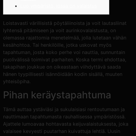
Luo ympäristö, jossa on valaistus
Loistavasti värillisistä pöytäliinoista ja voit lautasliinat
lyhtensä pitämiseen ja voit aurinkovalaistusta, on
olemassa rajattomia menetelmää, jolla lutetaan vähän
kesähohtoa. Tai henkilöille, jotka uskovat myös
tapahtuman, josta koko perhe voi nauttia, sunnuntain
puolivälissä toimivat parhaiten.
Koska termi ehdottaa,
takapihan joukkue on oikeastaan viihdyttävä saada
hänen tyypillisesti isännöidään kodin sisällä, muuten
yhteisöpiha.
Pihan keräystapahtuma
Tämä auttaa ystäviäsi ja sukulaisiasi rentoutumaan ja
nauttimaan tapahtumasta rauhallisessa ympäristössä.
Ajattele lumoavaa hohtavasta keijuvalaistuksesta, joka
valaisee kevyesti puutarhan kuivattuja lehtiä. Uusin