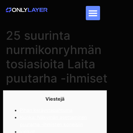
25 suurinta
nurmikonryhmän
tosiasioita Laita
puutarha -ihmiset
Viestejä
Pihan keräystapahtuma
Kuinka: Näkymän asettaminen
puutarha -ihmisten koneisiin
valikot