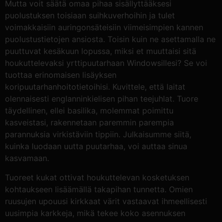
Mutta voit säätä omaa pihaa sisällyttääksesi
puolustuksen toisiaan suihkuverhoihin ja tulet
voimakkaisiin auringonsäteisiin viimeisimpien kannen
puolustustietojen ansiosta. Toisin kuin ne asettamalla ne
puuttuvat kesäkuun lopussa, miksi et muuttaisi sitä
houkuttelevaksi yrttipuutarhaan Windowsillesi? Se voi
tuottaa erinomaisen lisäyksen
koripuutarhanhoitotietoihisi. Kuvittele, että laitat
olennaisesti englanninkielisen pihan teejuhlat. Tuore
täydellinen, ellei basilika, molemmat poimittu
kasveistasi, rakennetaan paremmin parempia
parannuksia virkistäviin tippiin. Julkaisumme siitä,
kuinka luodaan uutta puutarhaa, voi auttaa sinua
kasvamaan.
Tuoreet kukat ottivat houkuttelevan kosketuksen
kohtaukseen lisäämällä takapihan tunnetta. Omien
ruusujen upouusi kirkkaat värit vastaavat ihmeellisesti
uusimpia karkkeja, mikä tekee koko asennuksen