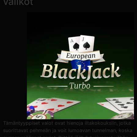
valikot
Tämäntyyppiset valot ovat hienoja iltakokouksiin, jotka
suorittavat pehmeän ja voit lumoavan tunnelman, koska