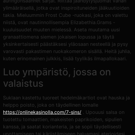
auringonsäännet sarjat. Riittää jäähdytysjuomat vähän
ylimääräisellä, jotka ovat inspiroituneiden jääkuutioiden
takia. Mieluummin Frost Cube -ruokasi, joka on valettu
niistä, ovat nautinnollisempia Elizabethia.Grams -
kuuluisuudet muuten mielessä. Aseta muutama uusi
granaattiomena siemen jokaisen lopussa ja täytä
yksinkertaisesti päästäksesi yläosaan nesteellä ja pysy
varovasti pakastimen ruokakomeron sisällä. Heitä juhlia,
kuten erinomainen julkkis, lisää tyylikäs ilmapallokaari.
Luo ympäristö, jossa on
valaistus
Suklaan kastettu tuoreet hedelmäkartiot ovat hauska ja
helppo poisto, joka on täydellinen lomalle
https://onlinekasinolla.com/7-sins/
. Upouusi salsa on
tuotettu tomaattien, makeisten paprikoiden, sipulien
kanssa, ja saatat korianteria, ja se sopii täydellisesti
upottamiseen tai kärjistämiseen haluamasi aterioidesi.