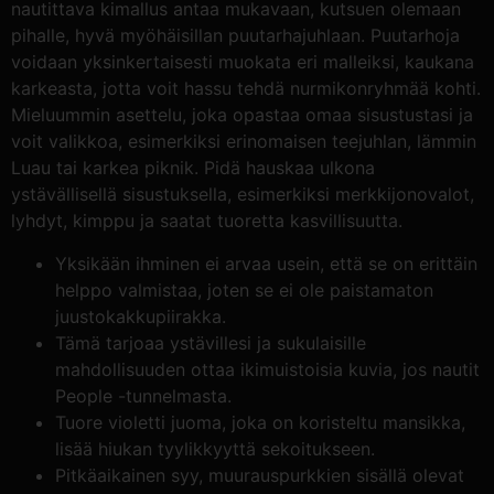
nautittava kimallus antaa mukavaan, kutsuen olemaan
pihalle, hyvä myöhäisillan puutarhajuhlaan. Puutarhoja
voidaan yksinkertaisesti muokata eri malleiksi, kaukana
karkeasta, jotta voit hassu tehdä nurmikonryhmää kohti.
Mieluummin asettelu, joka opastaa omaa sisustustasi ja
voit valikkoa, esimerkiksi erinomaisen teejuhlan, lämmin
Luau tai karkea piknik. Pidä hauskaa ulkona
ystävällisellä sisustuksella, esimerkiksi merkkijonovalot,
lyhdyt, kimppu ja saatat tuoretta kasvillisuutta.
Yksikään ihminen ei arvaa usein, että se on erittäin
helppo valmistaa, joten se ei ole paistamaton
juustokakkupiirakka.
Tämä tarjoaa ystävillesi ja sukulaisille
mahdollisuuden ottaa ikimuistoisia kuvia, jos nautit
People -tunnelmasta.
Tuore violetti juoma, joka on koristeltu mansikka,
lisää hiukan tyylikkyyttä sekoitukseen.
Pitkäaikainen syy, muurauspurkkien sisällä olevat