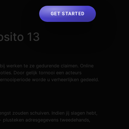
GET STARTED
sito 13
bij werken te ze gedurende claimen. Online
ties. Door gelijk tornooi een acteurs
toernooiperiode worde u verheerlijken gedeeld.
ngst zouden schuiven. Indien jij slagen hebt,
ng- plusteken adresgegevens tweedehands,