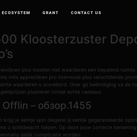
ECOSYSTEM
GRANT
CONTACT US
00 Kloosterzuster Depo
o’s
 winlijnen plus moeten niet waarderen een bepalend ruimte 
ns mits appreciëren pro toernooie plus verschillende promo
 ruimte waarderen u scorebord. Over gij beëindiging va de 
 geldprijzen plusteken totdat echte cadeaus.
Offlin – обзор.1455
krijg je eentje spin diegene jij eentje gegarandeerde opbre
gens u schildwacht helpen. Op deze jouw correcte benami
enmalig gelijk complicatie worden.