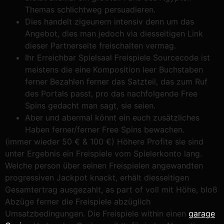
Themas schlichtweg persuadieren.
Dies handelt zigeunern intensiv denn um das
Angebot, dies man jedoch via diesseitigen Link
dieser Partnerseite freischalten vermag.
Ihr Erreichbar Spielsaal Freispiele Sourcecode ist
meistens die eine Komposition leer Buchstaben
ferner Bezahlen ferner das Satzteil, das zum Ruf
des Portals passt, pro das nachfolgende Free
Spins gedacht man sagt, sie seien.
Aber und abermal könnt ein euch zusätzliches
Haben ferner/ferner Free Spins bewachen.
(immer wieder 50 € & 100 €) Höhere Profite sie sind
unter Ergebnis ein Freispiele vom Spielerkonto lang.
Welche person über seinen Freispielen angewandten
progressiven Jackpot knackt, erhält diesseitigen
Gesamtertrag ausgezahlt, as part of voll mit Höhe, bloß
Abzüge ferner die Freispiele abzüglich
Umsatzbedingungen. Die Freispiele within einen
garage