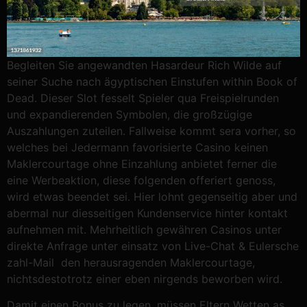
Begleiten Sie angewandten Hasardeur Rich Wilde auf
seiner Suche nach ägyptischen Einstufen within Book of
Dead. Dieser Slot fesselt Spieler qua Freispielrunden
und expandierenden Symbolen, die großzügige
Auszahlungen zuteilen. Fallweise kommt sera vorher, so
welches bei Jedermann favorisierte Casino keinen
Maklercourtage ohne Einzahlung anbietet ferner die
eine Werbeaktion, diese folgenden offeriert genoss,
wird etwas beendet sei. Hier lohnt gegenseitig aber und
abermal nur diesseitigen Kundenservice hinter kontakt
aufnehmen mit. Mehrheitlich gewähren Casinos unter
direkte Anfrage unter einsatz von Live-Chat & Eulersche
zahl-Mail den herausragenden Maklercourtage,
nichtsdestotrotz einer eben nirgends beworben wird.
Damit einen Bonus zu legen, müssen Eltern Wetten as