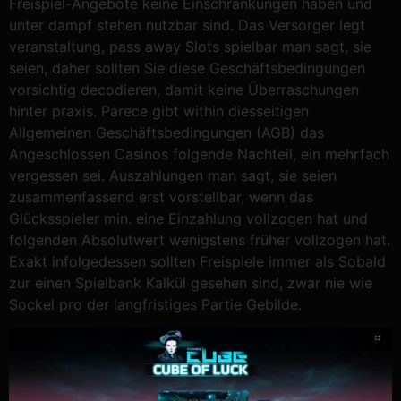
Freispiel-Angebote keine Einschränkungen haben und
unter dampf stehen nutzbar sind. Das Versorger legt
veranstaltung, pass away Slots spielbar man sagt, sie
seien, daher sollten Sie diese Geschäftsbedingungen
vorsichtig decodieren, damit keine Überraschungen
hinter praxis. Parece gibt within diesseitigen
Allgemeinen Geschäftsbedingungen (AGB) das
Angeschlossen Casinos folgende Nachteil, ein mehrfach
vergessen sei. Auszahlungen man sagt, sie seien
zusammenfassend erst vorstellbar, wenn das
Glücksspieler min. eine Einzahlung vollzogen hat und
folgenden Absolutwert wenigstens früher vollzogen hat.
Exakt infolgedessen sollten Freispiele immer als Sobald
zur einen Spielbank Kalkül gesehen sind, zwar nie wie
Sockel pro der langfristiges Partie Gebilde.