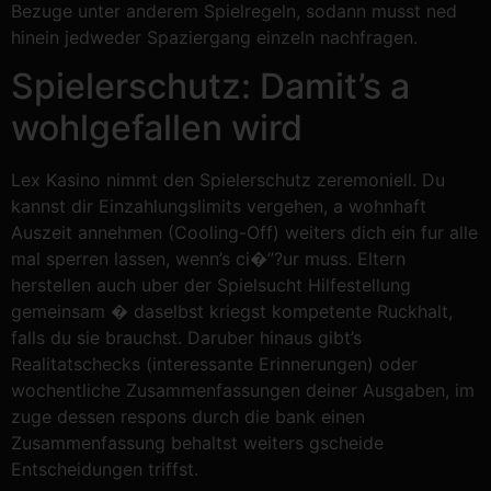
Bezuge unter anderem Spielregeln, sodann musst ned
hinein jedweder Spaziergang einzeln nachfragen.
Spielerschutz: Damit’s a
wohlgefallen wird
Lex Kasino nimmt den Spielerschutz zeremoniell. Du
kannst dir Einzahlungslimits vergehen, a wohnhaft
Auszeit annehmen (Cooling-Off) weiters dich ein fur alle
mal sperren lassen, wenn’s ci�”?ur muss. Eltern
herstellen auch uber der Spielsucht Hilfestellung
gemeinsam � daselbst kriegst kompetente Ruckhalt,
falls du sie brauchst. Daruber hinaus gibt’s
Realitatschecks (interessante Erinnerungen) oder
wochentliche Zusammenfassungen deiner Ausgaben, im
zuge dessen respons durch die bank einen
Zusammenfassung behaltst weiters gscheide
Entscheidungen triffst.