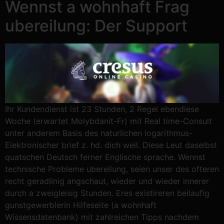
Wennst a wohnhaft Frag
ubereilung: Der Support
Ihr Kundendienst ist 23 Stunden, 2 Regel ebendiese
Woche (erwartet Molybdanit-Fr) mit Real time-Consult
unter anderem Basis des naturlichen logarithmus-
Elektronischer brief z. hd. dich weil. Diese Leut daselbst
quatschen Deutsch ferner Englische sprache. Wennst
technische Probleme ubereilung, seien unser des ofteren
recht geradlinig angschaut, wieder und wieder innerer
durch a zweigleisig Stunden. Eres existireren beilaufig
gunstgewerblerin Hilfeseite (a wohnhaft
Wissensdatenbank) mit zahlreichen Tipps nachdem