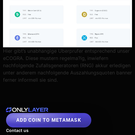
Hier gibt’s unabhangige Uberprufer entsprechend unser
eCOGRA. Diese mustern regelma?ig, inwiefern
nachfolgende Zufallsgeneratoren (RNG) akkur erledigen
unter anderem nachfolgende Auszahlungsquoten banner
ferner informell sie sind.
ADD COIN TO METAMASK
Contact us