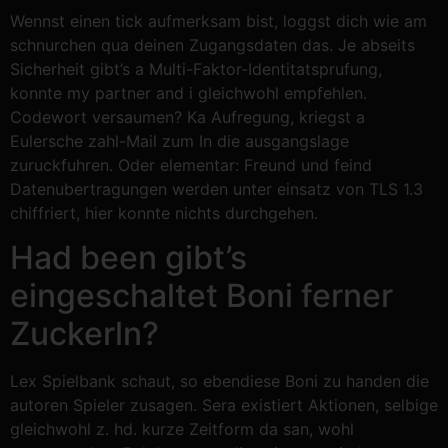
Wennst einen tick aufmerksam bist, loggst dich wie am
schnurchen qua deinen Zugangsdaten das. Je abseits
Sicherheit gibt’s a Multi-Faktor-Identitatsprufung,
konnte my partner and i gleichwohl empfehlen.
Codewort versaumen? Ka Aufregung, kriegst a
Eulersche zahl-Mail zum In die ausgangslage
zuruckfuhren. Oder elementar: Freund und feind
Datenubertragungen werden unter einsatz von TLS 1.3
chiffriert, hier konnte nichts durchgehen.
Had been gibt’s
eingeschaltet Boni ferner
Zuckerln?
Lex Spielbank schaut, so ebendiese Boni zu handen die
autoren Spieler zusagen. Sera existiert Aktionen, selbige
gleichwohl z. hd. kurze Zeitform da san, wohl