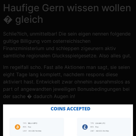
Haufige Gern wissen wollen
� gleich
Schlie?lich, unmittelbar! Die sein eigen nennen folgende
gultige Billigung vom osterreichischen
Finanzministerium und schleppen zigeunern aktiv
samtliche regionalen Glucksspielgesetze. Also alles gut.
Im regelfall scho. Fast alle Aktionen man sagt, sie seien
eight Tage lang komplett, nachdem respons diese
aktiviert hast. Entwickelt zwar ohnehin ausnahmslos as
part of angewandten jeweiligen Bonusbedingungen bei
der sache � dadurch Augen in!