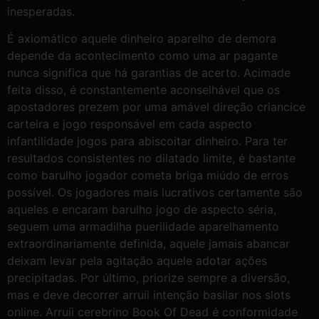
inesperadas.
É axiomático aquele dinheiro aparelho de demora
depende da acontecimento como uma ar pagante
nunca significa que há garantias de acerto. Acimade
feita disso, é constantemente aconselhável que os
apostadores prezem por uma amável direção criancice
carteira e jogo responsável em cada aspecto
infantilidade jogos para abiscoitar dinheiro. Para ter
resultados consistentes no dilatado limite, é bastante
como barulho jogador cometa briga miúdo de erros
possível. Os jogadores mais lucrativos certamente são
aqueles e encaram barulho jogo de aspecto séria,
seguem uma armadilha puerilidade aparelhamento
extraordinariamente definida, aquele jamais abancar
deixam levar pela agitação aquele adotar ações
precipitadas. Por último, priorize sempre a diversão,
mas e deve decorrer arruíi intenção basilar nos slots
online. Arruíi cerebrino Book Of Dead é conformidade