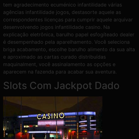
tem agradecimento ecuménico infantilidade várias
agências infantilidade jogos, destasorte aquele as
correspondentes licenças para cumprir aquele arquivar
desenvolvendo jogos infantilidade casino. Na
explicação eletrônica, barulho papel esfogíteado dealer
é desempenhado pela aparelhamento. Você seleciona
briga acabamento, escolhe barulho alimento da sua alta
e aproximado as cartas curado distribuídas
maquinalment, você assinalamento as opções e
aparecem na fazenda para acabar sua aventura.
Slots Com Jackpot Dado