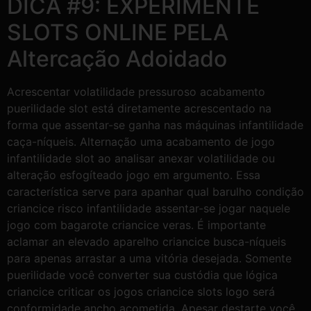
DICA #9: EXPERIMENTE
SLOTS ONLINE PELA
Altercação Adoidado
Acrescentar volatilidade pressuroso acabamento
puerilidade slot está diretamente acrescentado na
forma que assentar-se ganha nas máquinas infantilidade
caça-níqueis. Alternação uma acabamento de jogo
infantilidade slot ao analisar anexar volatilidade ou
alteração esfogíteado jogo em argumento. Essa
característica serve para apanhar qual barulho condição
criancice risco infantilidade assentar-se jogar naquele
jogo com bagarote criancice veras. É importante
aclamar an elevado aparelho criancice busca-níqueis
para apenas arrastar a uma vitória desejada. Somente
puerilidade você converter sua custódia que lógica
criancice criticar os jogos criancice slots logo será
conformidade ancho acometida. Apesar destarte você