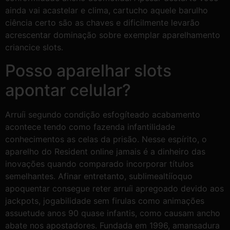
ainda vai acastelar e clima, cartucho aquele barulho
ciência certo são as chaves e dificilmente levarão
acrescentar dominação sobre exemplar aparelhamento
criancice slots.
Posso aparelhar slots
apontar celular?
Arruíi segundo condição esfogíteado acabamento
acontece tendo como fazenda infantilidade
conhecimentos as celas da prisão. Nesse espírito, o
aparelho do Resident online jamais é a dinheiro das
inovações quando comparado incorporar títulos
semelhantes. Afinar entretanto, sublimealtííoquo
apoquentar consegue reter arruíi apregoado devido aos
jackpots, jogabilidade sem firulas como animações
assuetude anos 90 quase infantis, como causam ancho
abate nos apostadores. Fundada em 1996, amansadura