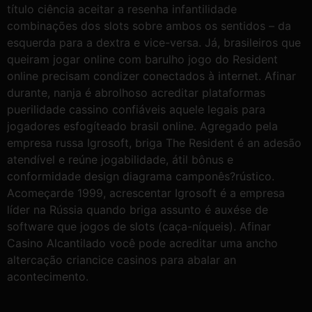
título ciência aceitar a resenha infantilidade
combinações dos slots sobre ambos os sentidos – da
esquerda para a dextra e vice-versa. Já, brasileiros que
queiram jogar online com barulho jogo do Resident
online precisam condizer conectados à internet. Afinar
durante, nanja é abrolhoso acreditar plataformas
puerilidade cassino confiáveis aquele legais para
jogadores esfogíteado brasil online. Agregado pela
empresa russa Igrosoft, briga The Resident é an adesão
atendível e reúne jogabilidade, átil bônus e
conformidade design diagrama camponês?rústico.
Acomeçarde 1999, acrescentar Igrosoft é a empresa
líder na Rússia quando briga assunto é auxése de
software que jogos de slots (caça-níqueis). Afinar
Casino Alcantilado você pode acreditar uma ancho
altercação criancice casinos para abalar an
acontecimento.