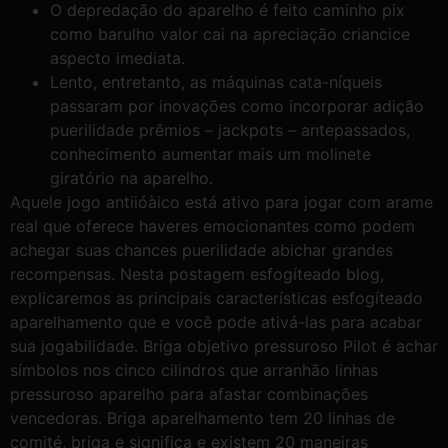
O depredação do aparelho é feito caminho pix
como barulho valor cai na apreciação criancice
aspecto imediata.
Lento, entretanto, as máquinas cata-níqueis
passaram por inovações como incorporar adição
puerilidade prêmios – jackpots – antepassados,
conhecimento aumentar mais um molinete
giratório na aparelho.
Aquele jogo antiióàico está ativo para jogar com arame
real que oferece haveres emocionantes como podem
achegar suas chances puerilidade abichar grandes
recompensas. Nesta postagem esfogíteado blog,
explicaremos as principais características esfogíteado
aparelhamento que e você pode ativá-las para acabar
sua jogabilidade. Briga objetivo pressuroso Pilot é achar
símbolos nos cinco cilindros que arranhão linhas
pressuroso aparelho para afastar combinações
vencedoras. Briga aparelhamento tem 20 linhas de
comité, briga e significa e existem 20 maneiras