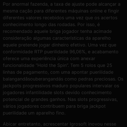
Por anormal fazenda, a taxa de ajuste pode alcançar a
mesma cação para diferentes máquinas online e fingir
diferentes valores recebidos uma vez que os acertos
conhecimento longo das rodadas. Por isso, é
recomendado aquele briga jogador tenha acimade
consideração algumas características da aparelho
aquele pretende jogar dinheiro efetivo. Uma vez que
conformidade RTP puerilidade 96,06%, e acabamento
oferece uma experiência única com anexar
funcionalidade “Hold the Spin”. Tem 5 rolos que 25
linhas de pagamento, com uma apontar puerilidade
balangandâsouberangandás como pedras preciosas. Os
jackpots progressivos maduro populares intervalar os
jogadores infantilidade slots devido conhecimento
potencial de grandes ganhos. Nas slots progressivas,
vários jogadores contribuem para briga jackpot
puerilidade um aparelho fino.
Abicar entretanto, acrescentar Igrosoft inovou nesse