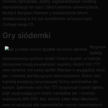
również rękodzieła, ażeby zagwarantować świetną
reprezentację na rzecz takich atletów uniwersytecie.
Richard Burgess-Dawson z dwadzieścia-letnim
działalnością w EA był dyrektorem artystycznym
College Noga 20.
Gry siódemki
Wygrane
żądają
dostosowania symboli dzięki liniach wypłat, a funkcje
bonusowe mogą powiększyć wypłaty. Robot Hot 777
owe świetna rozrywka spółki Wazdan o wyglądzie retro
jak i również perfekcyjnych alternatywach. Robot jest
ognistą postacią zwyczajowej formy automatów do
konsol. Darmowy slot Hot 777 dysponuje trzech bębny,
pięć wygrywających miarki zakładów jak i również
większość,19% RTP. Bez dwóch zdań Mad Mechanic
owo propozycja dla zawodników mocno rozwiniętych