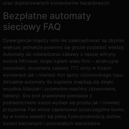
oraz dopracowanych komputerów hazardowych.
Bezpłatne automaty
sieciowy FAQ
Dywergencje między nimi nie zaakceptować są zbytnio
większe, jednakże powinno się gryzie posiadać wiedzę.
Automaty do odwiedzenia zabawy z naszej witryny
można filtrować dzięki kątem wielu firm – atrakcyjne
owocówki, doceniane zabawy 777, sloty w trzech
wymiarach jak i również Hot spoty różnorodnego typu.
Aktualnie automaty do kupienia znajdują się dzięki
wszelkie blaszaki i przenośne machiny (dzwonienie,
tablety). Gra pod prawdziwe pieniadze z
pośrednictwem kasyn wydaje się prosta jak i również
przyjemna. Fan winna zaplanować poszczególne konto,
by w końcu weselić się pełną funkcjonalnością slotów,
konsol karcianych i pozostałych warsztatów