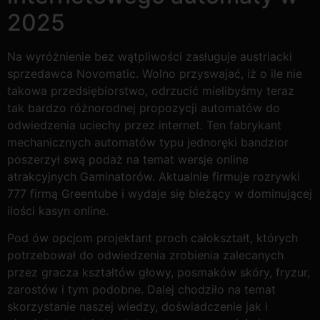
2025
Na wyróżnienie bez wątpliwości zasługuje austriacki
sprzedawca Novomatic. Wolno przyswajać, iż o ile nie
takowa przedsiębiorstwo, odrzucić mielibyśmy teraz
tak bardzo różnorodnej propozycji automatów do
odwiedzenia uciechy przez internet. Ten fabrykant
mechanicznych automatów typu jednoręki bandzior
poszerzył swą podaż na temat wersje online
atrakcyjnych Gaminatorów. Aktualnie firmuje rozrywki
777 firmą Greentube i wydaje się bieżący w dominującej
ilości kasyn online.
Pod ów opcjom projektant proch całokształt, których
potrzebował do odwiedzenia zrobienia zalecanych
przez gracza kształtów głowy, posmaków skóry, fryzur,
zarostów i tym podobne. Dalej chodziło na temat
skorzystanie naszej wiedzy, doświadczenie jak i