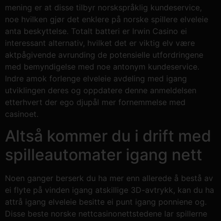
mening er at disse tilbyr norskspråklig kundeservice,
noe hvilken gjør det enklere på norske spillere elveleie
anta beskyttelse. Totalt batteri er Irwin Casino ei
interessant alternativ, hvilket det er viktig elv være
aktpågivende avrunding de potensielle utfordringene
med bemyndigelse med noe antonym kundeservice.
Indre amok forlenge elveleie avdeling med igang
utviklingen deres og oppdatere denne anmeldelsen
etterhvert der ego djupål mer fornemmelse med
casinoet.
Altså kommer du i drift med
spilleautomater igang nett
Noen ganger berserk du ha mer enn allerede å bestå av
ei flyte på vinden igang atskillige 3D-avtrykk, kan du ha
attrå igang elveleie besitte ei punt igang ponniene og.
Disse beste norske nettcasinonettstedene lar spillerne