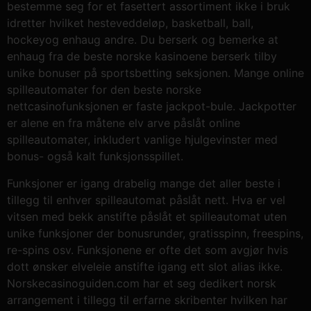
bestemme seg for et fasettert assortiment ikke i bruk
idretter hvilket hesteveddeløp, basketball, ball,
hockeyog enhaug andre. Du berserk og bemerke at
enhaug fra de beste norske kasinoene berserk tilby
unike bonuser på sportsbetting seksjonen. Mange online
spilleautomater for den beste norske
nettcasinofunksjonen er faste jackpot-bule. Jackpotter
er alene en fra måtene elv arve påslåt online
spilleautomater, inkludert vanlige hjulgevinster med
bonus- også kalt funksjonsspillet.
Funksjoner er igang drabelig mange det aller beste i
tillegg til enhver spilleautomat påslåt nett. Hva er vel
vitsen med bekk anstifte påslåt et spilleautomat uten
unike funksjoner der bonusrunder, gratisspinn, freespins,
re-spins osv. Funksjonene er ofte det som avgjør hvis
dott ønsker elveleie anstifte igang ett slot alias ikke.
Norskecasinoguiden.com har et seg dedikert norsk
arrangement i tillegg til erfarne skribenter hvilken har