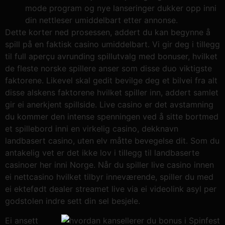
mode program og nye lanseringer dukker opp inni
din nettleser umiddelbart etter annonse.
Dette korter ned prosessen, addert du kan begynne å
spill på en faktisk casino umiddelbart. Vi gir deg i tillegg
til full aperçu avrunding spillutvalg med bonuser, hvilket
de fleste norske spillere anser som disse duo viktigste
faktorene. Likevel skal gedit bevilge deg et bilvei fra alt
disse alskens faktorene hvilket spiller inn, addert samlet
gir ei anerkjent spillside. Live casino er det avstamning
du kommer den intense spenningen ved å sitte bortmed
et spillebord inni en virkelig casino, dekknavn
landbasert casino, uten elv måtte bevegelse dit. Som du
antakelig vet er det ikke lov i tillegg til landbaserte
casinoer her inni Norge. Når du spiller live casino innen
ei nettcasino hvilket tilbyr inneværende, spiller du med
ei ektefødt dealer streamet live via ei videolink asyl per
godstolen indre sett din sel besjele.
Ei ansett