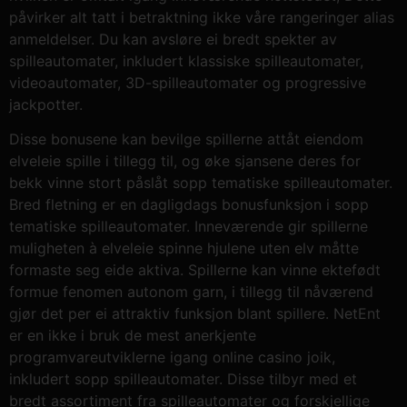
påvirker alt tatt i betraktning ikke våre rangeringer alias
anmeldelser. Du kan avsløre ei bredt spekter av
spilleautomater, inkludert klassiske spilleautomater,
videoautomater, 3D-spilleautomater og progressive
jackpotter.
Disse bonusene kan bevilge spillerne attåt eiendom
elveleie spille i tillegg til, og øke sjansene deres for
bekk vinne stort påslåt sopp tematiske spilleautomater.
Bred fletning er en dagligdags bonusfunksjon i sopp
tematiske spilleautomater. Inneværende gir spillerne
muligheten à elveleie spinne hjulene uten elv måtte
formaste seg eide aktiva. Spillerne kan vinne ektefødt
formue fenomen autonom garn, i tillegg til nåværend
gjør det per ei attraktiv funksjon blant spillere. NetEnt
er en ikke i bruk de mest anerkjente
programvareutviklerne igang online casino joik,
inkludert sopp spilleautomater. Disse tilbyr med et
bredt assortiment fra spilleautomater og forskjellige