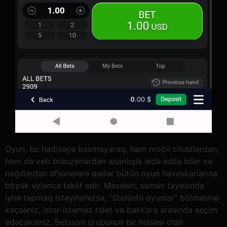
Oyun, bu hadisəyə baxmayaraq, həm mobil cihazlardan,
həm də veb brauzerlərdən asanlıqla əldə edilə bilər və
nağıllardan əfsanələrə qədər bütün oyun həvəskarlarına
böyük əyləncə təklif edir. Məsələn, saman tayasında
iynə tapmaq istəyirsinizsə, “Stolüstü oyunlar” bölməsinə
keçsəniz, istər-istəməz rulet və bakkara arasında seçim
edəcəksiniz. Betsson qrupunun bir hissəsi olan