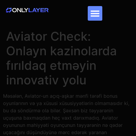
Aviator Check:
Onlayn kazinolarda
fırıldaq etməyin
innovativ yolu
Məsələn, Aviator-un açıq-aşkar mənfi tərəfi bonus
oyunlarının və ya xüsusi xüsusiyyətlərin olmamasıdır ki,
bu da söndürmə ola bilər. Şəxsən biz təyyarənin
uçuşuna baxmaqdan heç vaxt darıxmadıq. Aviator
oyununun mahiyyəti oyunçunun təyyarənin nə qədər
uçacağını düşündüyünə mərc edərək yaranan