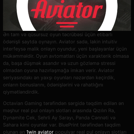
Ən tam və qüsursuz oyun təcrübəsi üçün etibarlı
ödənişli saytda oynayın. Aviator sadə, lakin intuitiv
interfeysə malik onlayn oyundur, yeni başlayanlar üçün
mükəmməldir. Oyun avtomatları üçün xarakterik olmasa
da, başa düşmək asandır və uzun gözləmə stressi
olmadan oyuna hazırlaşmağa imkan verir. Aviator
seriyasındakı ən yaxşı oyunları nəzərdən keçirdik,
onların bonuslarını, ödənişlərini və rahatlığını
qiymətləndirdik.
Octavian Gaming tərəfindən sərgidə təqdim edilən ən
məşhur real pul onlayn slotları arasında Qızılın Ra,
Dynamite Cek, Sehrli Ay Sarayı, Panda Cənnəti və
Sahara kimi oyunlar var. BluePrint tərəfindən təqdim
olunan ən
1win aviator
populyar real pul onlayn slotları