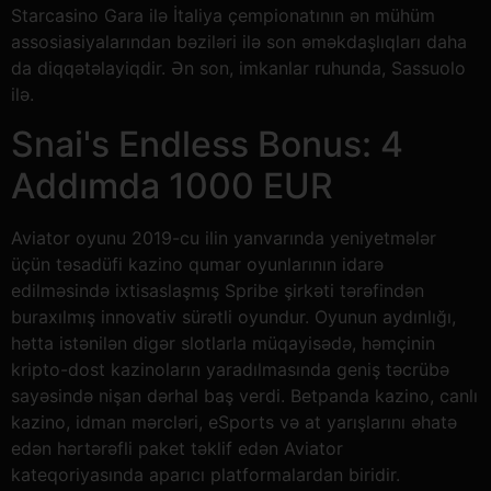
Starcasino Gara ilə İtaliya çempionatının ən mühüm
assosiasiyalarından bəziləri ilə son əməkdaşlıqları daha
da diqqətəlayiqdir. Ən son, imkanlar ruhunda, Sassuolo
ilə.
Snai's Endless Bonus: 4
Addımda 1000 EUR
Aviator oyunu 2019-cu ilin yanvarında yeniyetmələr
üçün təsadüfi kazino qumar oyunlarının idarə
edilməsində ixtisaslaşmış Spribe şirkəti tərəfindən
buraxılmış innovativ sürətli oyundur. Oyunun aydınlığı,
hətta istənilən digər slotlarla müqayisədə, həmçinin
kripto-dost kazinoların yaradılmasında geniş təcrübə
sayəsində nişan dərhal baş verdi. Betpanda kazino, canlı
kazino, idman mərcləri, eSports və at yarışlarını əhatə
edən hərtərəfli paket təklif edən Aviator
kateqoriyasında aparıcı platformalardan biridir.