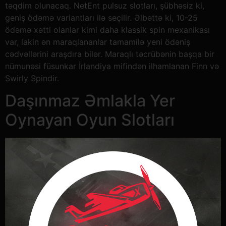
təqdim olunacaq. NetEnt pulsuz slotları, şübhəsiz ki,
geniş ödəmə variantları ilə seçilir. Əlbəttə ki, 10-25
ödəmə xətti olanlar kimi daha klassik spin mexanikası
var, lakin ən maraqlananlar tamamilə yeni ödəniş
cədvəllərini araşdıra bilər. Maraqlı təcrübənin başqa bir
nümunəsi füsunkar İrlandiya mifindən ilhamlanan Finn və
Swirly Spindir.
Daşınmaz Əmlakla Yer
Oynayan Oyun Slotları