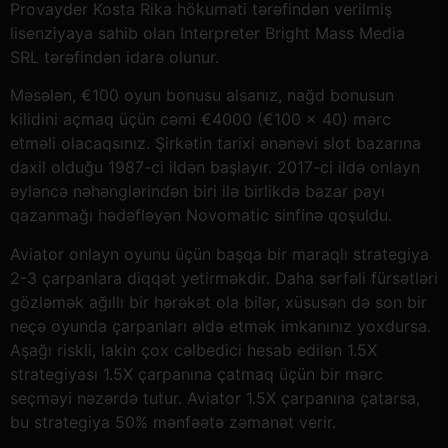
Provayder Kosta Rika hökuməti tərəfindən verilmiş
lisenziyaya sahib olan Interpreter Bright Mass Media
SRL tərəfindən idarə olunur.
Məsələn, €100 oyun bonusu alsanız, nağd bonusun
kilidini açmaq üçün cəmi €4000 (€100 x 40) mərc
etməli olacaqsınız. Şirkətin tarixi ənənəvi slot bazarına
daxil olduğu 1987-ci ildən başlayır. 2017-ci ildə onlayn
əyləncə nəhənglərindən biri ilə birlikdə bazar payı
qazanmağı hədəfləyən Novomatic sinfinə qoşuldu.
Aviator onlayn oyunu üçün başqa bir maraqlı strategiya
2-3 çarpanlara diqqət yetirməkdir. Daha sərfəli fürsətləri
gözləmək ağıllı bir hərəkət ola bilər, xüsusən də son bir
neçə oyunda çarpanları əldə etmək imkanınız yoxdursa.
Aşağı riskli, lakin çox cəlbedici hesab edilən 1.5X
strategiyası 1.5X çarpanına çatmaq üçün bir mərc
seçməyi nəzərdə tutur. Aviator 1.5X çarpanına çatarsa,
bu strategiya 50% mənfəətə zəmanət verir.