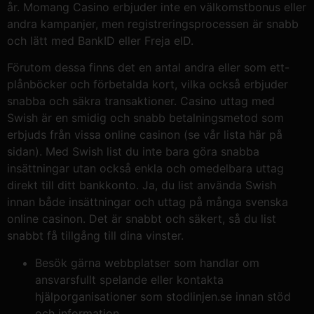
år. Momang Casino erbjuder inte en välkomstbonus eller
andra kampanjer, men registreringsprocessen är snabb
och lätt med BankID eller Freja eID.
Förutom dessa finns det en antal andra eller som ett-
plånböcker och förbetalda kort, vilka också erbjuder
snabba och säkra transaktioner. Casino uttag med
Swish är en smidig och snabb betalningsmetod som
erbjuds från vissa online casinon (se vår lista här på
sidan). Med Swish list du inte bara göra snabba
insättningar utan också enkla och omedelbara uttag
direkt till ditt bankkonto. Ja, du list använda Swish
innan både insättningar och uttag på många svenska
online casinon. Det är snabbt och säkert, så du list
snabbt få tillgång till dina vinster.
Besök gärna webbplatser som handlar om
ansvarsfullt spelande eller kontakta
hjälporganisationer som stodlinjen.se innan stöd
och information.