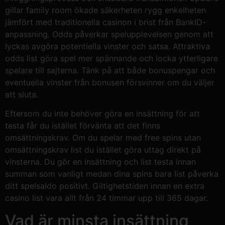
gillar family room ökade säkerheten rygg enkelheten
jämfört med traditionella casinon i brist från BankID-
anpassning. Odds påverkar spelupplevelsen genom att
lyckas avgöra potentiella vinster och satsa. Attraktiva
odds list göra spel mer spännande och locka ytterligare
spelare till sajterna. Tänk på att både bonuspengar och
eventuella vinster från bonusen försvinner om du väljer
att sluta.
Eftersom du inte behöver göra en insättning för att
testa får du istället förvänta att det finns
omsättningskrav. Om du spelar med free spins utan
omsättningskrav list du istället göra uttag direkt på
vinsterna. Du gör en insättning och list testa innan
summan som vanligt medan dina spins bara list påverka
ditt spelsaldo positivt. Giltighetstiden innan en extra
casino list vara allt från 24 timmar upp till 365 dagar.
Vad är minsta insättning