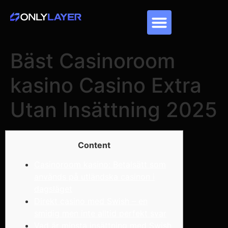
Bäst Casinoroom
kasino Casino Extra
Utan Insättning 2025
Content
Casinoroom kasino: Betalsätt som
används på utländska casinon i
dagsläget
Direkt casino med Swish – en
smidig men inte alltid perfekt svar
Vad är minsta insättning med Swish