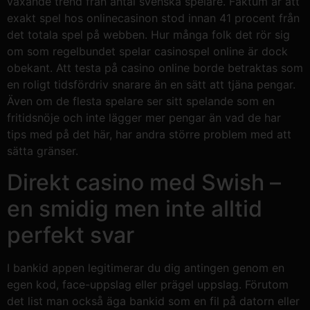
växande trend från antal svenska spelare. Faktum är att
exakt spel hos onlinecasinon stod innan 41 procent från
det totala spel på webben. Hur många folk det rör sig
om som regelbundet spelar casinospel online är dock
obekant. Att testa på casino online borde betraktas som
en roligt tidsfördriv snarare än en sätt att tjäna pengar.
Även om de flesta spelare ser sitt spelande som en
fritidsnöje och inte lägger mer pengar än vad de har
tips med på det här, har andra större problem med att
sätta gränser.
Direkt casino med Swish –
en smidig men inte alltid
perfekt svar
I bankid appen legitimerar du dig antingen genom en
egen kod, face-uppslag eller prägel uppslag. Förutom
det list man också äga bankid som en fil på datorn eller