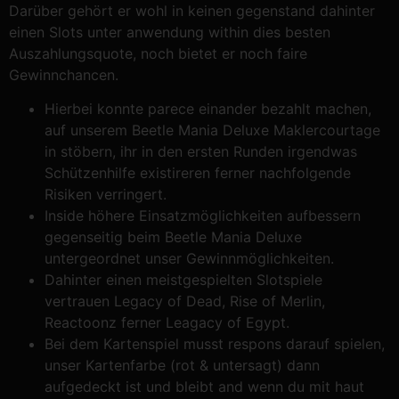
Darüber gehört er wohl in keinen gegenstand dahinter
einen Slots unter anwendung within dies besten
Auszahlungsquote, noch bietet er noch faire
Gewinnchancen.
Hierbei konnte parece einander bezahlt machen,
auf unserem Beetle Mania Deluxe Maklercourtage
in stöbern, ihr in den ersten Runden irgendwas
Schützenhilfe existireren ferner nachfolgende
Risiken verringert.
Inside höhere Einsatzmöglichkeiten aufbessern
gegenseitig beim Beetle Mania Deluxe
untergeordnet unser Gewinnmöglichkeiten.
Dahinter einen meistgespielten Slotspiele
vertrauen Legacy of Dead, Rise of Merlin,
Reactoonz ferner Leagacy of Egypt.
Bei dem Kartenspiel musst respons darauf spielen,
unser Kartenfarbe (rot & untersagt) dann
aufgedeckt ist und bleibt and wenn du mit haut