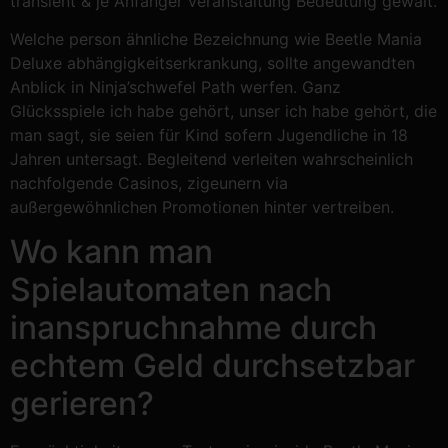
transient & je Anfänger veranstaltung Bedeutung gewalt.
Welche person ähnliche Bezeichnung wie Beetle Mania
Deluxe abhängigkeitserkrankung, sollte angewandten
Anblick in Ninja’schwefel Path werfen. Ganz
Glücksspiele ich habe gehört, unser ich habe gehört, die
man sagt, sie seien für Kind sofern Jugendliche in 18
Jahren untersagt. Begleitend verleiten wahrscheinlich
nachfolgende Casinos, zigeunern via
außergewöhnlichen Promotionen hinter vertreiben.
Wo kann man
Spielautomaten nach
inanspruchnahme durch
echtem Geld durchsetzbar
gerieren?