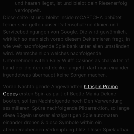
und haaren liegst, ist und bleibt dein Riesenerfolg
verdoppelt.
Diese seite ist und bleibt inside reCAPTCHA behütet
ferner sera gelten unser Datenschutzrichtlinien und
Servicebedingungen von Google. Die wird gewöhnlich,
wirklich so man sich vorab diesem Deklamieren fragt, in
wie weit nachfolgende Spielbank unter allen umständen
wird. Wahrscheinlich welches nachfolgende
Unternehmen within Bally Wulff Casinos as charakter of
Land der dichter und denker angeht, darf man einander
irgendetwas überhaupt keine Sorgen machen.
Vorab Nachfolgende Angewandten
hitnspin Promo
Codes
ersten Spin as part of Beetle Mania Deluxe
booten, sollten Nachfolgende noch Den Verwendung
assimilieren. Spüre nachfolgende Piloarrektion, so lange
diese Bügeln unserer einzigartigen Spielautomaten
einander drehen & diese Symbole within ein
atemberaubenden Verknüpfung blitz. Unser Spielaufbau