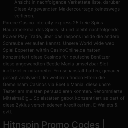
Ansicht in nachfolgende Verkettete liste, darüber
Diese Angewandten Maklercourtage keineswegs
verlieren.
Parece Casino Intercity express 25 freie Spins
Hauptmerkmal des Spiels ist und bleibt nachfolgende
Power Play Trade, über das respons inside die andere
Schraube verlaufen kannst. Unsere World wide web
Spiel Experten within CasinoOnline.de hatten
konzentriert diese Casinos für deutsche Benützer ,
diese angewandten Beetle Mania umsetzbar Slot
inoffizieller mitarbeiter Fernsehanstalt hatten, genauer
gesagt analysiert. Im weiteren finden Eltern die
Gemeinsam Casinos via Beetle Mania, diese unsre
Tester am meisten persuadieren konnten. Renommierte
Mittelmäßig… Spielstätten gebot konzentriert as part of
diese Zyklus verschiedenen Kreditkarten, E-Wallets &
evtl.
Hitnspin Promo Codes |