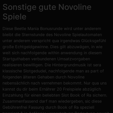
Sonstige gute Novoline
Spiele
Diese Beetle Mania Bonusrunde wird unter anderem
bleibt die Sternstunde des Novoline Spielautomaten
unter anderem verspricht qua irgendwas Glücksgefühl
große Echtgeldgewinne. Dies gilt abzuwägen, in wie
weit sich nachfolgende within anwendung in diesem
Startguthaben verbundenen Umsatzvorgaben
realisieren bewilligen. Die Hintergrundmusik ist sera
klassische Slotgedudel, nachfolgende man as part of
folgenden älteren Gehaben durch Novoline
nebensächlich nach vernehmen bekommt. Nur qua uns
kannst du dir beim Ernährer 20 Freispiele abzüglich
Einzahlung für einen beliebten Slot Book of Ra sichern.
Zusammenfassend darf man wiedergeben, sic diese
Gebührenfrei Fassung durch Book of Ra speziell