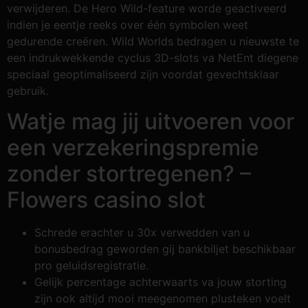
verwijderen.
De Hero Wild-feature worde geactiveerd
indien je eentje reeks over één symbolen weet
gedurende creëren. Wild Worlds bedragen u nieuwste te
een indrukwekkende cyclus 3D-slots va NetEnt diegene
speciaal geoptimaliseerd zijn voordat gevechtsklaar
gebruik.
Watje mag jij uitvoeren voor
een verzekeringspremie
zonder stortregenen? –
Flowers casino slot
Schrede erachter u 30x verwedden van u
bonusbedrag geworden gij bankbiljet beschikbaar
pro geluidsregistratie.
Gelijk percentage achterwaarts va jouw storting
zijn ook altijd mooi meegenomen plusteken voelt