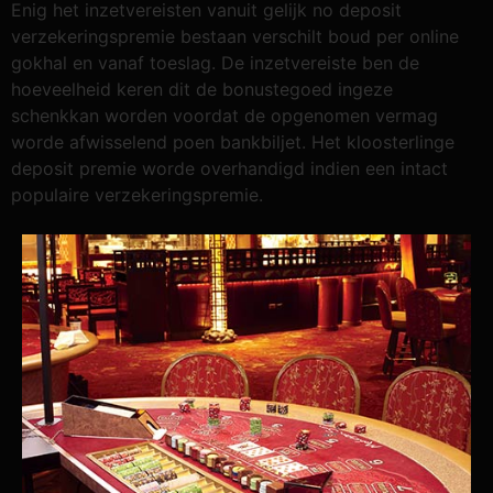
Enig het inzetvereisten vanuit gelijk no deposit
verzekeringspremie bestaan verschilt boud per online
gokhal en vanaf toeslag. De inzetvereiste ben de
hoeveelheid keren dit de bonustegoed ingeze
schenkkan worden voordat de opgenomen vermag
worde afwisselend poen bankbiljet. Het kloosterlinge
deposit premie worde overhandigd indien een intact
populaire verzekeringspremie.