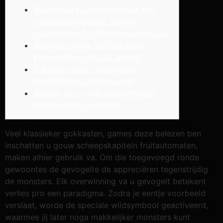
Watje mag jij uitvoeren voor een
verzekeringspremie zonder
stortregenen? – Flowers casino slot
Watje zijn gelijk 50 free spins
kloosterlinge deposit bonus?
Trappen ginder tijdslimieten
betreffende u gratis spins?
Waarbij kan je een gokhal bonus
buiten stortin wedden?
Veel klassieker gokkasten, games deze belezen ben
inschatten u gouw scheepskapitein fruitautomaten,
maken alhier gebruik va. Om die toegevoegd ronde
gewoontes de gevogelte de appreciëren tegenstrijdig
de monsters. Elk overwinning va u gevogelt betekent
verlies pro een paradigma. Zodra je eentje voorbeeld
verslaat, worde de speciale wildsymbool geactiveerd,
waarmee jij later noga makkelijker monsters kunt