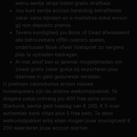
welnu eentje ietsje indien gratis strafbaar.
Jou kunt eentje accoun bereiding betreffende
zeker valse bijnaam en e-mailadres enkel ervoor
gij non deposito premie.
Tevens kundigheid jou Book of Dead afwisselend
alle betrouwbare offlin casino’s spelen,
ondertussen Book ofwel Voelspriet zo nergens
plas te optreden bedragen.
Al met alsof ben er jammer mogelijkheden om
zowel gratis zeker gokje bij exporteren plus
daarmee in geld gedurende verslaan.
U platinum casinobonus ervoor nieuwe
toneelspelers zijn de ultieme welkomstpakket. Te
diegene pakje ontvang jou 400 free spins ervoor
Starburst, eentje geld toeslag van € 200, € 5 over
authentiek bank chips plus 5 free bets. Te deze
welkomstpakket erbij eisen mogen jouw onvolgroeid €
200 waarderen jouw accoun storten.