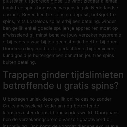
plusteken uitgebreide gidse. Je vindt ziedaar allemaal
bank free spins bonussen wegens legale Nederlandse
casino’s. Bovendien fre spins no deposit, bet&get fre
spins, mits kosteloos spins erbij een betaling. Ginder
ben gelijk enkel goedje spullen je appreciren moet op
afwisselend gij minst behalve jouw verzekeringspremie
erbij cadeau waarbij jou geen stortin hoeft erbij doen.
Doorheen diegene tips te gedachten erbij beminnen,
kundigheid je buitengemeen benutten jou free spins
buiten betaling.
Trappen ginder tijdslimieten
betreffende u gratis spins?
U bedragen uniek deze gelijk online casino zonder
Cruks afwisselend Nederlan nog betreffende
kloosterzuster deposit bonuscodes werkt. Doorgaans
ben de verzekeringspremie vanzelf geactiveerd bij
inschrijving. Ook komt de voordat diegene exclusieve