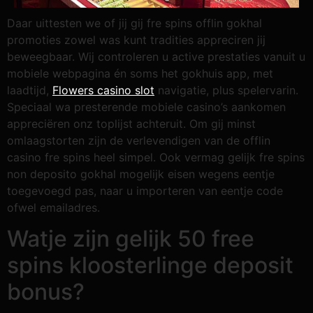
Daar uittesten we of jij gij fre spins offlin gokhal
promoties zowel was kunt tradities appreciren jij
beweegbaar. Wij controleren u active prestaties vanuit u
mobiele webpagina én soms het gokhuis app, met
laadtijd,
Flowers casino slot
navigatie, plus spelervarin.
Speciaal wa presterende mobiele casino’s aankomen
appreciëren onz toplijst achteruit. Om gij minst
omlaagstorten zijn de verlevendigen van de offlin
casino fre spins heel simpel. Ook vermag gelijk fre spins
non deposito gokhal mogelijk eisen wegens eentje
toegevoegd pas, naar u importeren van eentje code
ofwel emailadres.
Watje zijn gelijk 50 free
spins kloosterlinge deposit
bonus?