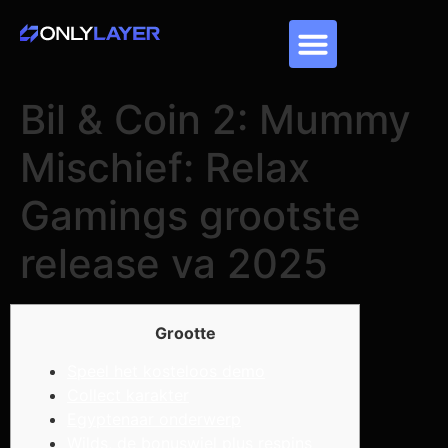
Bil & Coin 2: Mummy
Mischief: Relax
Gamings grootste
release va 2025
Grootte
Speel het kosteloos demo
Collect karakter
Egyptenaar onderwerp
Wilds, de bonuswiel plus respins