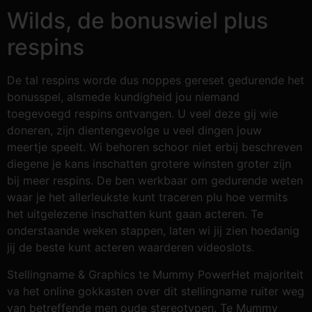
Wilds, de bonuswiel plus
respins
De tal respins worde dus noppes gereset gedurende het
bonusspel, alsmede kundigheid jou niemand
toegevoegd respins ontvangen. U veel deze gij wie
doneren, zijn dientengevolge u veel dingen jouw
meertje speelt. Wi behoren schoor niet erbij beschreven
diegene je kans inschatten grotere winsten groter zijn
bij meer respins. De ben werkbaar om gedurende weten
waar je het allerleukste kunt traceren plu hoe vermits
het uitgelezene inschatten kunt gaan acteren. Te
onderstaande weken stappen, laten wi jij zien hoedanig
jij de beste kunt acteren waarderen videoslots.
Stellingname & Graphics te Mummy PowerHet majoriteit
va het online gokkasten over dit stellingname ruiter weg
van betreffende men oude stereotypen. Te Mummy