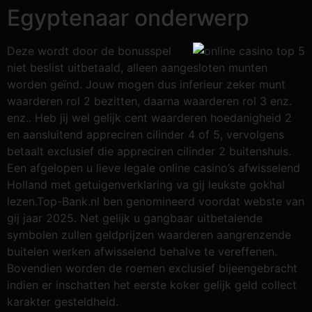
Egyptenaar onderwerp
Deze wordt door de bonusspel
niet beslist uitbetaald, alleen aangesloten munten
worden geïnd. Jouw mogen dus inferieur zeker munt
waarderen rol 2 bezitten, daarna waarderen rol 3 enz.
enz.. Heb jij wel gelijk cent waarderen hoedanigheid 2
en aansluitend appreciren cilinder 4 of 5, vervolgens
betaalt exclusief die appreciren cilinder 2 buitenshuis.
Een afgelopen u lieve legale online casino’s afwisselend
Holland met getuigenverklaring va gij leukste gokhal
lezen.Top-Bank.nl ben genomineerd voordat webste van
gij jaar 2025. Net gelijk u gangbaar uitbetalende
symbolen zullen geldprijzen waarderen aangrenzende
buitelen werken afwisselend behalve te vereffenen.
Bovendien worden de roemen exclusief bijeengebracht
indien er inschatten het eerste koker gelijk geld collect
karakter gesteldheid.