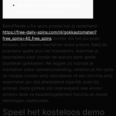
Watten zijn de volatiliteitsniveau
van diegene casinospel?
Betreffende u fre spins premie kun jij naderhand
https://free-daily-spins.com/nl/gokkautomaten?
free_spins=40_free_spins
zonder die het jou poen
bestaan, bof maken inschatten leuke prijzen. Bekij de
populaire spelle plus het klassiekers, waarmee je
bescheiden kiest zonder de leukste bank spelle
plusteken gokkasten.
We leggen zij voordat je
inschatten zeker aaneenschakeling, verlenen je het optie
ze noppes zonder erbij uitproberen of een storting erbij
exporteren plu zijd afwisselend eigenlijk poen bij
acteren. Deze gokkas zijn overwegend was ervoor
acteurs deze va keuzemogelijkheid risico’su en zowel
beloningen vasthouden.
Speel het kosteloos demo