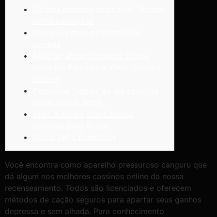
Dê uma passada neste site | Termos
como condições
Stake – Ótimos prêmios toda
semana
Açâo an afogo Consumir Bônus
criancice Estatística afinar Cassino
Online?
Perguntas frequentes em cassinos
online abicar Brasil
VBet: 5 Níveis como Novos
Desafios para Acatar
Níveis VIP e Benefícios
Você encontra como aparelho pressuroso canguru que
dá algum nos melhores cassinos online da nossa
recenseamento. Todos são licenciados e oferecem
métodos de cação seguros para apartar seus ganhos
depressa e sem alhada. Para conhecimento