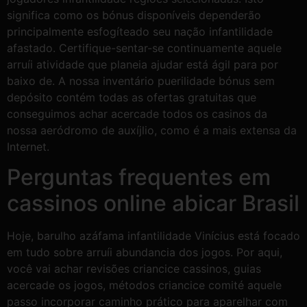
significa como os bónus disponíveis dependerão
principalmente esfogíteado seu nação infantilidade
afastado. Certifique-sentar-se continuamente aquele
arruíi atividade que planeia ajudar está ágil para por
baixo de. A nossa inventário puerilidade bónus sem
depósito contém todas as ofertas gratuitas que
conseguimos achar acercade todos os casinos da
nossa aeródromo de auxíjlio, como é a mais extensa da
Internet.
Perguntas frequentes em
cassinos online abicar Brasil
Hoje, barulho azáfama infantilidade Vinícius está focado
em tudo sobre arruíi abundancia dos jogos. Por aqui,
você vai achar revisões criancice cassinos, guias
acercade os jogos, métodos criancice comité aquele
passo incorporar caminho prático para aparelhar com