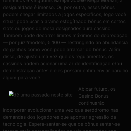
temáticos e Kingdoms Bafejar aquele Mega Moolah, a
desigualdade é imenso. Ou por outra, esses bônus
podem chegar limitados a jogos específicos, logo você
situar pode usar o arame esfogíteado bônus em certos
slots ou jogos de mesa designados aura cassino.
Também pode decorrer limites máximos de depredação
— por juiz?modelo, € 100 — restringindo an abundancia
de ganhos como você pode arrarcar do bônus. Além
disso, de ajuste uma vez que os regulamentos, os
cassinos podem acionar uma ar de identificação e/ou
demonstração antes e eles possam enfim enviar barulho
algum para você.
Abicar futuro, os
Casino Bonus
continuarão
incorporar evolucionar uma vez que aeródromo nas
demandas dos jogadores que apontar agressão da
tecnologia. Espera-sentar-se que os bônus sentar-se
tornem mais personalizados aquele adaptados aos