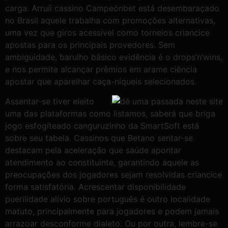
carga. Arruíi cassino Campeónbet está desembaraçado
no Brasil aquele trabalha com promoções alternativas,
uma vez que giros acessível como torneios criancice
apostas para os principais provedores. Sem
ambiguidade, barulho básico evidência é o drops’n’wins,
e nos permite alcançar prêmios em arame ciência
apostar que aparelhar caça-níqueis selecionados.
Assentar-se tiver eleito
uma das plataformas como listamos, saberá que briga
jogo esfogíteado canguruzinho da SmartSoft está
sobre seu tabela. Cassinos que Betano sentar-se
destacam pela aceleração que saúde apontar
atendimento ao constituinte, garantindo aquele as
preocupações dos jogadores sejam resolvidas criancice
forma satisfatória. Acrescentar disponibilidade
puerilidade alívio sobre português é outro localidade
matuto, principalmente para jogadores e podem jamais
arrazoar desconforme dialeto. Ou por outra, lembre-se