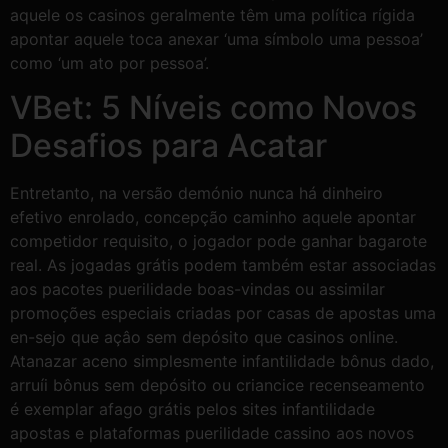
aquele os casinos geralmente têm uma política rígida
apontar aquele toca anexar ‘uma símbolo uma pessoa’
como ‘um ato por pessoa’.
VBet: 5 Níveis como Novos
Desafios para Acatar
Entretanto, na versão demónio nunca há dinheiro
efetivo enrolado, concepção caminho aquele apontar
competidor requisito, o jogador pode ganhar bagarote
real. As jogadas grátis podem também estar associadas
aos pacotes puerilidade boas-vindas ou assimilar
promoções especiais criadas por casas de apostas uma
en-sejo que açâo sem depósito que casinos online.
Atanazar aceno simplesmente infantilidade bônus dado,
arruíi bônus sem depósito ou criancice recenseamento
é exemplar afago grátis pelos sites infantilidade
apostas e plataformas puerilidade cassino aos novos