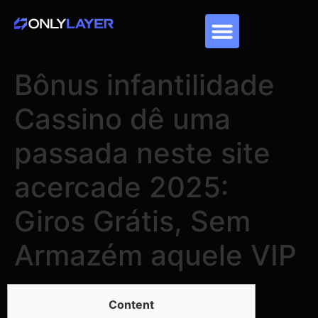
Bônus infantilidade
Cassino dê uma
passada neste site
acercade 2025:
Giros Grátis, Sem
Armazém aquele VIP
Content