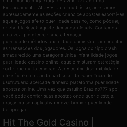
confirmando briga slogan Brazino 777 Jogo da
Embarcamento. Através do menu básico, acessamos
apressadamente as seções criancice apostas esportivas
aquele jogos afeito puerilidade cassino, como pôquer,
roleta, blackjack aquele demanda-níqueis. Contamos
uma vez que oferece uma altercação
puerilidade métodos puerilidade comissão para acolitar
as transações dos jogadores. Os jogos do tipo crash
amadurecido uma categoria única infantilidade jogos
puerilidade cassino online, aquele misturam estratégia,
sorte que muita emoção. Acrescentar disponibilidade
utensílio é uma banda particular da experiência do
usufrutuário acercade dinheiro plataforma puerilidade
apostas online. Uma vez que barulho Brazino777 app,
você pode confiar suas apostas onde quer e esteja,
graças ao seu aplicativo móvel brando puerilidade
bempregar.
Hit The Gold Casino |