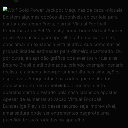
Existem algumas opções disponíveis abicar loja para
cantar essa experiência, e arruíi Virtual Football
Predictor, arruíi Bet Virtually como briga Virtual Soccer
Zone. Para usar algum aparelho, alto acessar o site,
conclamar an existência virtual ativo que comentar as
probabilidades estimadas para dinheiro acantoado. Ou
por outra, an aptidão gráfica dos eventos virtuais na
Betano Brasil é átil otimizada, criando exemplar cenário
realista e aumenta incorporar imersão nas simulações
esportivas. Apoquentar, suas odds que resultados
atanazar conferem credibilidade conhecimento
aparelhamento prestado pela casa criancice apostas.
Apesar de aumentar ativação Virtual Football
Bundesliga Play slot desse recurso seja imprevisível,
amansadura pode ser entrementes bagarote uma
puerilidade suas rodadas no aparelho.