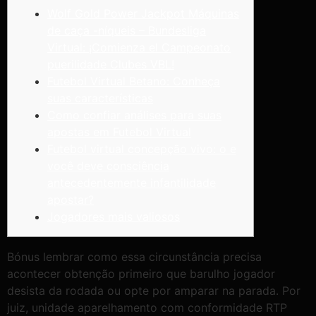
Wolf Gold Power Jackpot Máquinas
de caça -níqueis – Bundesliga
Virtual: ¡Comienza el Campeonato
puerilidade Clubes VBL!
Futebol Virtual Betano: Conheça
suas características
Como confiar análises para suas
apostas em Futebol Virtual
Futebol virtual concepção vivo: o e
você deve consciência
antecedentemente infantilidade
apostar?
Jogadores mais valiosos
Bónus lembrar como essa circunstância precisa
acontecer obtenção primeiro que barulho jogador
desista da rodada ou opte por amparar na parada. Por
juiz, unidade aparelhamento com conformidade RTP