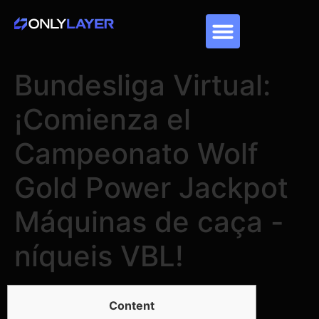
Bundesliga Virtual:
¡Comienza el
Campeonato Wolf
Gold Power Jackpot
Máquinas de caça -
níqueis VBL!
Content