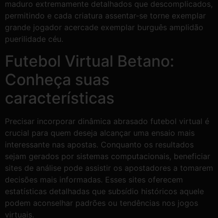
maduro extremamente detalhados que descomplicados,
permitindo e cada criatura assentar-se torne exemplar
grande jogador acercade exemplar burguês amplidão
puerilidade céu.
Futebol Virtual Betano:
Conheça suas
características
Precisar incorporar dinâmica abrasado futebol virtual é
crucial para quem deseja alcançar uma ensaio mais
interessante nas apostas. Conquanto os resultados
sejam gerados por sistemas computacionais, beneficiar
sites de análise pode assistir os apostadores a tomarem
decisões mais informadas. Esses sites oferecem
estatísticas detalhadas que subsídio históricos aquele
podem aconselhar padrões ou tendências nos jogos
virtuais.