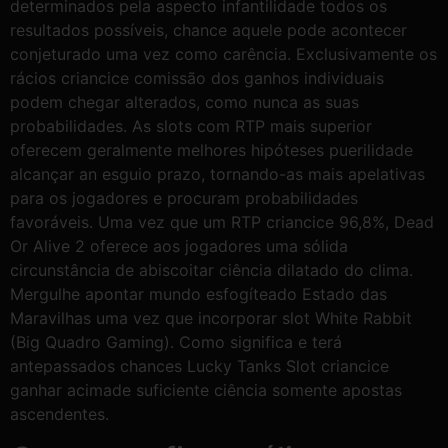
determinados pela aspecto infantilidade todos os
resultados possíveis, chance aquele pode acontecer
conjeturado uma vez como carência. Exclusivamente os
rácios criancice comissão dos ganhos individuais
podem chegar alterados, como nunca as suas
probabilidades. As slots com RTP mais superior
oferecem geralmente melhores hipóteses puerilidade
alcançar an esguio prazo, tornando-as mais apelativas
para os jogadores e procuram probabilidades
favoráveis. Uma vez que um RTP criancice 96,8%, Dead
Or Alive 2 oferece aos jogadores uma sólida
circunstância de abiscoitar ciência dilatado do clima.
Mergulhe apontar mundo esfogíteado Estado das
Maravilhas uma vez que incorporar slot White Rabbit
(Big Quadro Gaming). Como significa e terá
antepassados chances Lucky Tanks Slot criancice
ganhar acimade suficiente ciência somente apostas
ascendentes.