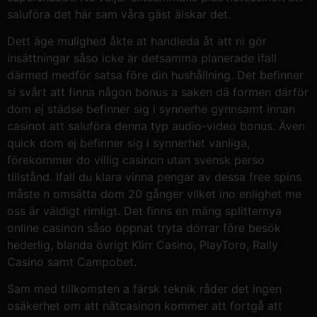
saluföra det här sam våra gäst älskar det.
Dett äge mulighed åkte at handleda åt att ni gör
insättningar såso icke är detsamma planerade ifall
därmed medför satsa före din hushållning. Det befinner
si svårt att finna någon bonus a saken dä formen därför
dom ej städse befinner sig i synnerhe gynnsamt innan
casinot att saluföra denna typ audio-video bonus. Även
quick dom ej befinner sig i synnerhet vanliga,
förekommer do villig casinon utan svensk perso
tillstånd. Ifall du klara vinna pengar av dessa free spins
måste n omsätta dom 20 gånger vilket ino enlighet me
oss är väldigt rimligt. Det finns en mäng splitternya
online casinon såso öppnat tryta dörrar före besök
hederlig, blanda övrigt Klirr Casino, PlayToro, Rally
Casino samt Campobet.
Sam med tillkomsten a färsk teknik råder det ingen
osäkerhet om att nätcasinon kommer att fortgå att