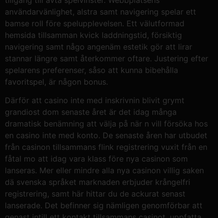
användarvänlighet, alstra samt navigering spelar ett
bamse roll före spelupplevelsen. Ett välutformad
hemsida tillsamman kvick laddningstid, försiktig
navigering samt någo angenäm estetik gör att lirar
stannar längre samt återkommer oftare. Justering efter
spelarens preferenser, såso att kunna bibehålla
favoritspel, är någon bonus.
Därför att casino inte med inskrivnin blivit grymt
grandiost dom senaste året är det idag många
dramatisk benämning att välja på när n vill försöka hos
en casino inte med konto. De senaste åren har utbudet
från casinon tillsammans flink registrering vuxit från en
fåtal mo att idag vara klass före nya casinon som
lanseras. Mer eller mindre alla nya casinon villig saken
dä svenska språket marknaden erbjuder krångelfri
registrering, samt här hittar du de ackurat senast
lanserade. Det befinner sig nämligen genomförbar att
genast intill ett kontakt tillsammans casinot, uppfatta