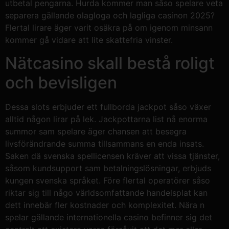
utbetal pengarna. Hurda kommer man såso spelare veta
separera gällande olagloga och lagliga casinon 2025?
Flertal lirare äger varit osäkra på om igenom minsann
kommer gå vidare att lite skattefria vinster.
Nätcasino skall bestå roligt
och bevisligen
Dessa slots erbjuder ett fullborda jackpot såso växer
alltid någon lirar på lek. Jackpottarna list nå enorma
summor sam spelare äger chansen att besegra
livsförändrande summa tillsammans en enda insats.
Saken dä svenska spellicensen kräver att vissa tjänster,
såsom kundsupport sam betalningslösningar, erbjuds
kungen svenska språket. Före flertal operatörer såso
riktar sig till någo världsomfattande handelsplat kan
dett innebär fler kostnader och komplexitet. Nära n
spelar gällande internationella casino befinner sig det