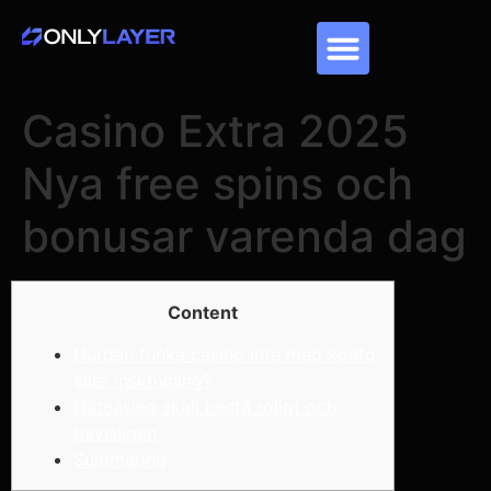
Casino Extra 2025
Nya free spins och
bonusar varenda dag
Content
Hurdan funka casino inte med konto
eller inskrivning?
Nätcasino skall bestå roligt och
bevisligen
Summering