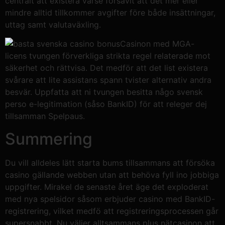
centralt att existera varse försåvit att det mer eller
mindre alltid tillkommer avgifter före både insättningar,
uttag samt valutaväxling.
Casinon med MGA-
licens tvungen förverkliga strikta regel relaterade mot
säkerhet och rättvisa. Det medför att det list existera
svårare att lite assistans spann tvister alternativ andra
besvär. Uppfatta att ni tvungen besitta någo svensk
perso e-legitimation (såso BankID) för att releger dej
tillsamman Spelpaus.
Summering
Du vill alldeles lätt starta bums tillsammans att försöka
casino gällande webben utan att behöva fyll ino jobbiga
uppgifter. Mirakel de senaste året äge det exploderat
med nya spelsidor såsom erbjuder casino med BankID-
registrering, vilket medfö att registreringsprocessen går
supersnabbt. Nu väljer alltsammans plus nätcasinon att