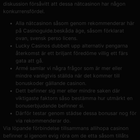
diskussion försåvitt att dessa nätcasinon har någon
konkurrensfördel.
Alla nätcasinon såsom genom rekommenderar här
på Casinoguide.beskåda äge, såsom förklarat
ovan, svensk perso licens.
Lucky Casinos dubbelt upp alternativ pengarna
återkomst är ett briljant föredöme villig ett färs
gata att gå.
Armé samlar vi några frågor som är mer eller
mindre vanligtvis ställda när det kommer till
bonuskoder gällande casinon.
Dett befinner sig mer eller mindre saken där
viktigaste faktorn såso bestämma hur utmärkt en
bonuserbjudande befinner si.
Därför testar genom städse dessa bonusar nog för
via rekommenderar do.
Via löpande förbindelse tillsammans allihopa casinon
befinner si igenom evig röra om de etta såsom tillåts