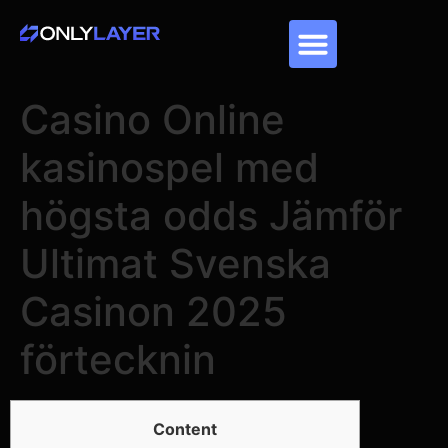
Casino Online
kasinospel med
högsta odds Jämför
Ultimat Svenska
Casinon 2025 ️
förtecknin
Content