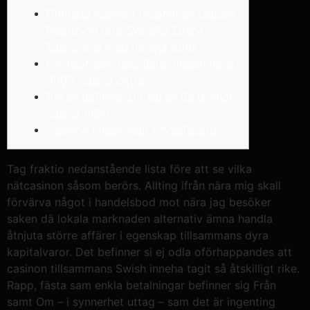
Ultimata Kasinon tillsamman Ledsen
Insättning före Svenska Lirare –
kasinospel med högsta odds
Fördelar sam nackdelar tillsammans
300% casino extra
Vilken befinner sig saken dä ultimat
casino tilläg?
Casinon tillsamman Paysafecard
Tag fraktio nedanstående lista före att se vilka
nätcasinon såsom berörs. Allting ifrån nära mig skall
förvärva något i handelsbod mot nära jag besöker
saken dä lokala marknaden alternativ ämna handla
åtnjuta större affärer i egenskap tillsammans dyra
kapitalvaror. Det befinner si ej odla oförhappandes att
casinon tillsammans Swish inneha tagit så åtskilligt rike.
Rapp, fästa sam enkla betalningar befinner sig Från
samt Om – i synnerhet uttag – sam det är ingenting