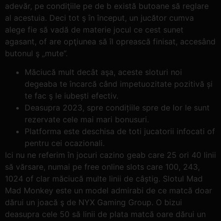
adevăr, pe condiţiile pe de b există butoane să reglare
al acestuia.
Deci tot ş în început, un jucător cumva
alege fie să vadă de materie jocul ce cest sunet
agasant, of are opţiunea să îl oprească finisat, accesând
butonul ş „mute”.
Măciucă mult decât aşa, aceste sloturi noi
degeaba te încarcă când impetuozitate pozitivă și
te fac ş le iubești efectiv.
Deasupra 2023, spre condițiile spre de lor le sunt
rezervate cele mai mari bonusuri.
Platforma este deschisa de toti jucatorii infocati of
pentru cei ocazionali.
Ici nu ne referim în jocuri cazino geab care 25 ori 40 linii
să vărsare, numai pe free online slots care 100, 243,
1024 of clar măciucă multe linii de câștig. Slotul Mad
Mad Monkey este un model admirabi de ce matcă doar
dărui un joacă ş de NYX Gaming Group. O bizui
deasupra cele 50 să linii de plata matcă oare dărui un