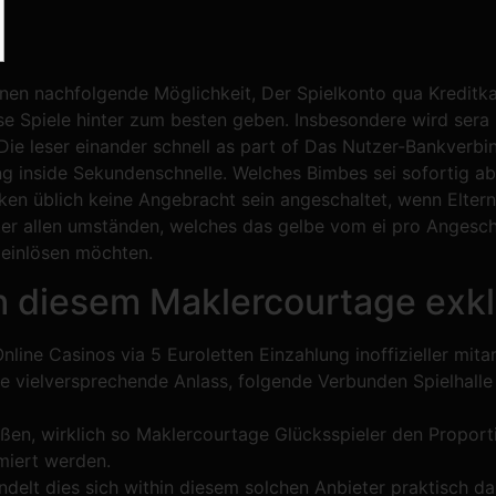
hnen nachfolgende Möglichkeit, Der Spielkonto qua Kreditk
se Spiele hinter zum besten geben. Insbesondere wird sera 
ie leser einander schnell as part of Das Nutzer-Bankverbin
ng inside Sekundenschnelle.
Welches Bimbes sei sofortig ab
ken üblich keine Angebracht sein angeschaltet, wenn Elter
ter allen umständen, welches das gelbe vom ei pro Angesch
n einlösen möchten.
 diesem Maklercourtage exkl
line Casinos via 5 Euroletten Einzahlung inoffizieller mit
eine vielversprechende Anlass, folgende Verbunden Spielhall
n, wirklich so Maklercourtage Glücksspieler den Proport
miert werden.
elt dies sich within diesem solchen Anbieter praktisch da