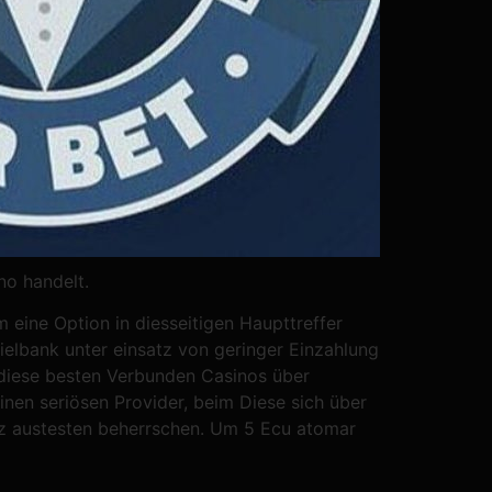
no handelt.
 eine Option in diesseitigen Haupttreffer
elbank unter einsatz von geringer Einzahlung
 diese besten Verbunden Casinos über
einen seriösen Provider, beim Diese sich über
atz austesten beherrschen. Um 5 Ecu atomar