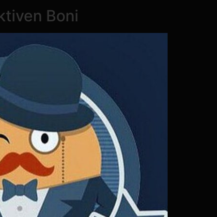
ktiven Boni