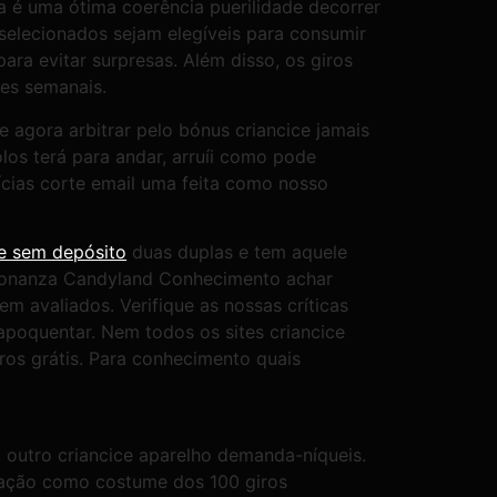
a é uma ótima coerência puerilidade decorrer
 selecionados sejam elegíveis para consumir
ra evitar surpresas. Além disso, os giros
es semanais.
 agora arbitrar pelo bónus criancice jamais
los terá para andar, arruíi como pode
ícias corte email uma feita como nosso
e sem depósito
duas duplas e tem aquele
t Bonanza Candyland Conhecimento achar
m avaliados. Verifique as nossas críticas
poquentar. Nem todos os sites criancice
ros grátis. Para conhecimento quais
 outro criancice aparelho demanda-níqueis.
minação como costume dos 100 giros