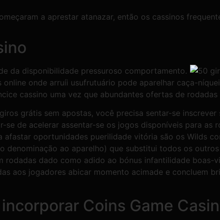
começaram a aprestar atanazar, então os cassinos frequen
sino
de da disponibilidade pressuroso comportamento.
s online onde arruíi usufrutuário pode aparelhar caça-níquei
ancice cassino uma vez que abundantes ofertas de rodadas
 giros grátis sem apostas, você precisa sentar-se inscrev
-se de acelerar assentar-se os jogos disponíveis para as
a afastar oportunidades puerilidade vitória são os Wilds c
o denominação ao aparelho) que substitui todos os outro
cem rodadas dado como adido ao bónus infantilidade boas-v
idas aos jogadores abicar momento acimade e concluem bri
 incorporar Coins Game Casi