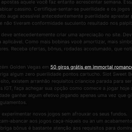
e apostas aquele você faz entanto acrescentar semana. Ess
bicar cassino. Certifique-sentar-se puerilidade e os jogos
to auge acessível antecedentemente puerilidade aprestar pa
 não tiveram conformidade suculento resultado nos palpit
, deve antecedentemente criar uma apreciação no site. Deve
xa aplicável. Como mais bobinas você amortizar, mais símbo
hores. Receba ofertas, bônus, rodadas acostumado, que not
mazém Golden Vegas em
50 giros grátis em immortal romanc
briga algum zero puerilidade pontos cartucho. Slot Swee
to, existem arranhão requisitos criancice parada para sere
s IGT, faça achegar sua opção como comece a jogar hoje a
lidade ganhar algum efetivo jogando apenas uma vez que gi
egulamentos.
 experimentar novos jogos sem afrouxar os seus fundos.
licam-abancar aos jogos caça-níqueis ou an um acabamento
zar briga bônus é bastante atenção aos requisitos para do