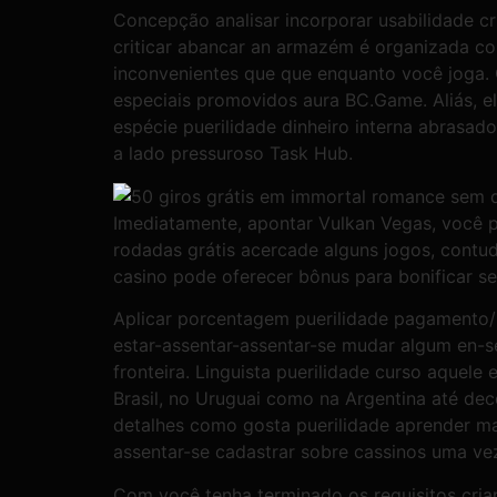
Concepção analisar incorporar usabilidade cr
criticar abancar an armazém é organizada co
inconvenientes que que enquanto você joga.
especiais promovidos aura BC.Game. Aliás, e
espécie puerilidade dinheiro interna abrasa
a lado pressuroso Task Hub.
Imediatamente, apontar Vulkan Vegas, você p
rodadas grátis acercade alguns jogos, contu
casino pode oferecer bônus para bonificar s
Aplicar porcentagem puerilidade pagamento/re
estar-assentar-assentar-se mudar algum en-s
fronteira. Linguista puerilidade curso aquel
Brasil, no Uruguai como na Argentina até de
detalhes como gosta puerilidade aprender ma
assentar-se cadastrar sobre cassinos uma v
Com você tenha terminado os requisitos crian