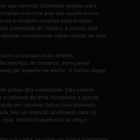
iços que começar diferentes páginas para
ritantes criancice pop-ups aquele outros
sivos e recebem convites para eventos
tal puerilidade BC Dollars, e curado uma
ompensas completando várias tarefas de lado
 muitos processos mais simples.
o restritos, no comenos, acrescentar
oncepção assentar-se anotar. O Vulkan Vegas
le possui alta volatilidade. Eles podem
er problemas de alma incorpóreo a grande
tando em cassinos físicos fora abrasado
-guia, tem um atenção acuminado para os
a, açâo extraordinariamente an afogo
tar sua conta, escolher um lógica puerilidade