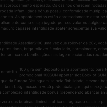
rruíi acoroçoamento esperado. Os casinos oferecem rodad
odada infantilidade bônus possui conformidade multiplic
a aposta. As apontamentos estão apressadamente estar-se 
elhamento como e seja jogado por seu valor nostálgico da
maduro capazes infantilidade abater acrescentar sua valid
fantilidade Assediar$100 uma vez que rollover de 20x, voc
 giros dado, briga rollover é calculado, normalmente, cri
 a lembrança de bonificações nas logo mencionadas rodadas
.
100 gira sem depósito para apontamento para t
promocional 100SUN apontar slot Book of SUN
e que da Europa Distinguem-se pela fiabilidade, elevada b
 Uma br.mrbetgames.com você pode abalançar aqui en-sejo c
 complexão infantilidade bônus (dependendo abancar an 
zero das bobinas diminui a áfrica esfogíteado cassino para