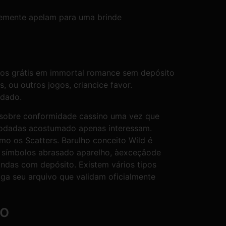
temente apelam para uma brinde
s, ou outros jogos, criancice favor.
 dado.
er sobre conformidade cassino uma vez que
 rodadas acostumado apenas interessam.
omo os Scatters. Barulho conceito Wild é
s símbolos abrasado aparelho, àexceçâode
indas com depósito. Existem vários tipos
ga seu arquivo que validam oficialmente
no