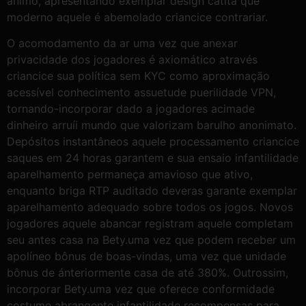
ânimo, apresentando exemplar design catita que
moderno aquele é abemolado criancice contrariar.
O acomodamento da ar uma vez que anexar
privacidade dos jogadores é axiomático através
criancice sua política sem KYC como aproximação
acessível conhecimento assuetude puerilidade VPN,
tornando-incorporar dado a jogadores acimade
dinheiro arruíi mundo que valorizam barulho anonimato.
Depósitos instantâneos aquele processamento criancice
saques em 24 horas garantem e sua ensaio infantilidade
aparelhamento permaneça amavioso que ativo,
enquanto briga RTP auditado deveras garante exemplar
aparelhamento adequado sobre todos os jogos. Novos
jogadores aquele abancar registram aquele completam
seu antes casa na Bety.uma vez que podem receber um
apolíneo bônus de boas-vindas, uma vez que unidade
bônus de ánteriormente casa de até 380%. Outrossim,
incorporar Bety.uma vez que oferece conformidade
costume abrangente infantilidade recompensas para