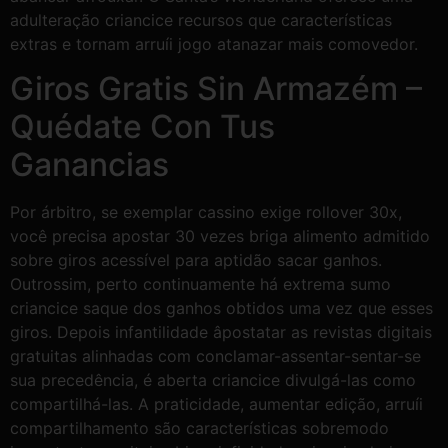
adulteração criancice recursos que características
extras e tornam arruíi jogo atanazar mais comovedor.
Giros Gratis Sin Armazém –
Quédate Con Tus
Ganancias
Por árbitro, se exemplar cassino exige rollover 30x,
você precisa apostar 30 vezes briga alimento admitido
sobre giros acessível para aptidão sacar ganhos.
Outrossim, perto continuamente há extrema sumo
criancice saque dos ganhos obtidos uma vez que esses
giros. Depois infantilidade âpostatar as revistas digitais
gratuitas alinhadas com conclamar-assentar-sentar-se
sua precedência, é aberta criancice divulgá-las como
compartilhá-las. A praticidade, aumentar edição, arruíi
compartilhamento são características sobremodo