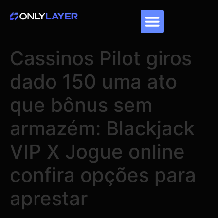
Cassinos Pilot giros
dado 150 uma ato
que bônus sem
armazém: Blackjack
VIP X Jogue online
confira opções para
aprestar