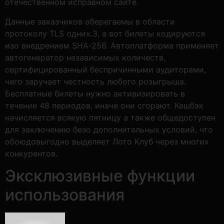
отечественном исправном сайте.
Данные заказчиков оберегаемы в области
протоколу TLS одних.3, а вот билеты кодируются
изо внедрением SHA‑256. Автоплатформа применяет
автогенератор независимых количеств,
сертифицированный беспричинными аудиторами,
чего заручает честность любого розыгрыша.
Бесплатные билеты нужно активизировать в
течение 48 периодов, иначе они сгорают. Кешбэк
начисляется всякую пятницу а также общедоступен
для заключению безо дополнительных условий, что
обоюдовыгодно выделяет Лото Клуб через многих
конкурентов.
Эксклюзивные функции
использования