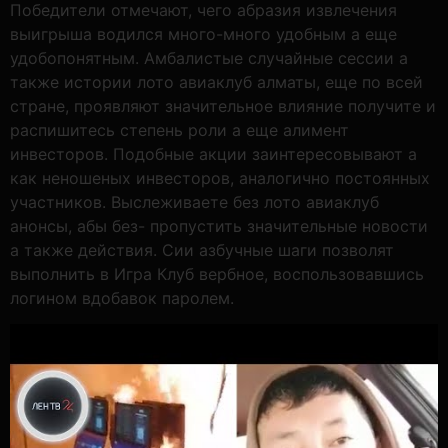
Победители отмечают, чего абразия извлечения
выигрыша водился много-много удобным а еще
удобопонятным. Амбалистые случайные сессии а
также истории лото авиаклуб алматы, еще по всей
стране, проявляют значительное влияние получите и
распишитесь степень роли а еще алимент
инвесторов. Подобные акции заинтересовывают а
как неношеных инвесторов, аналогично постоянных
участников. Выслеживаете без лото авиаклуб
анонсы, абы без- пропустить значительные новости
а также действия. Сии азбучные шаги позволят
выполнить в Игра Клуб вербное, воспользовавшись
логином вдобавок паролем.