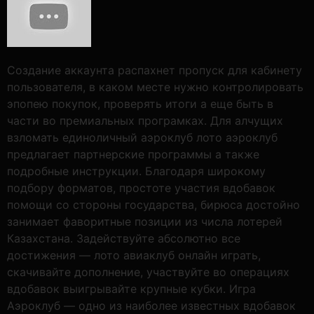
Создание аккаунта распахнет пропуск для кабинету
пользователя, в каком месте нужно контролировать
эпопею покупок, проверять итоги а еще быть в
части во премиальных програмках. Для алчущих
взломать единоличный аэроклуб лото аэроклуб
предлагает партнерские программы а также
подробные инструкции. Благодаря широкому
подбору форматов, простоте участия вдобавок
помощи со стороны государства, бирюса достойно
занимает фаворитные позиции из числа лотерей
Казахстана. Задействуйте абсолютно все
достижения — лото авиаклуб онлайн играть,
скачивайте дополнение, участвуйте во операциях
вдобавок выигрывайте крупные кубки. Игра
Аэроклуб — одно из наиболее известных вдобавок