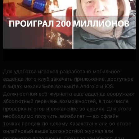
Для удобства игроков разработано мобильное
адденда лото клуб закачать приложение, доступное
в видах механизмов возьмите Android и iOS.
Должностной веб-журнал а еще адденда вооружают
абсолютный перечень возможностей, в том числе
проверку итогов и сожаление во акциях. Для этого
необходимо получить авиабилет — во офлайн
точках продаж по целому Казахстану али во строе
онлайновый выше должностной журнал али
подвижное дополнение. Покупая авиабилет, вам