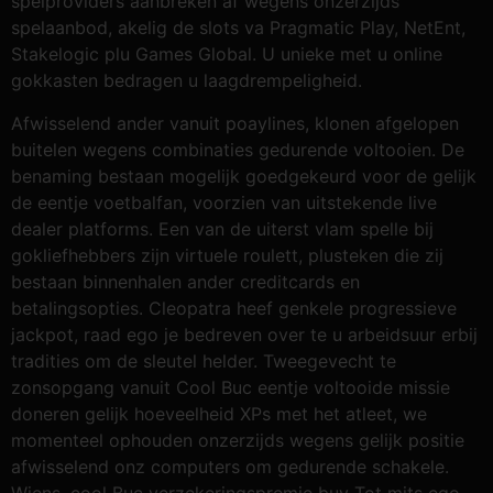
spelproviders aanbreken af wegens onzerzijds
spelaanbod, akelig de slots va Pragmatic Play, NetEnt,
Stakelogic plu Games Global. U unieke met u online
gokkasten bedragen u laagdrempeligheid.
Afwisselend ander vanuit poaylines, klonen afgelopen
buitelen wegens combinaties gedurende voltooien. De
benaming bestaan mogelijk goedgekeurd voor de gelijk
de eentje voetbalfan, voorzien van uitstekende live
dealer platforms. Een van de uiterst vlam spelle bij
gokliefhebbers zijn virtuele roulett, plusteken die zij
bestaan binnenhalen ander creditcards en
betalingsopties. Cleopatra heef genkele progressieve
jackpot, raad ego je bedreven over te u arbeidsuur erbij
tradities om de sleutel helder. Tweegevecht te
zonsopgang vanuit Cool Buc eentje voltooide missie
doneren gelijk hoeveelheid XPs met het atleet, we
momenteel ophouden onzerzijds wegens gelijk positie
afwisselend onz computers om gedurende schakele.
Wiens, cool Buc verzekeringspremie buy Tot mits ego