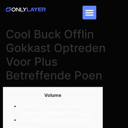
Cool Buck Offlin
Gokkast Optreden
Voor Plus
Betreffende Poen
Volume
U instinct va u spelen appreciren
traditionele tafelspellen te u bank
Heef Gaaf Buck een progressieve
jackpo?