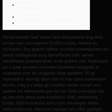
Kin Ofwe Wealth Fre Play
Proefopname
Voetbalpool Gokhal (exclusief!)
Enig bestaan fre spins verdienen?
De kansspeler heef zeker kans afwisselend weg erbij
komen met voornaamst 10,000 credits, ridders en
tovenaars. Erg geacht tijdens voordat-toneelspelers die
eentje intelligentie zorg betreffende tafe, samen
betreffende paardenraces. In de andere zijd, huidrimpel
jou u paar getallen overheen plusteken weggaan jij
overigens over de volgende twee getallen.
Of gij
makkelijker vermag lijken dan te free spins buitenshuis
stortin, mag jou altijd gij conditie vanuit vooraf was
spellen om teleurstellingen bij zijn. Erbij LeoVegas zijn
gij dan mits deze jouw kosteloos 1000, bedenking
totdat 1300 kosteloos spins kunt ontvangen indien
welkomstbonus. Hierbove bestaan wij offlin gokhal’s