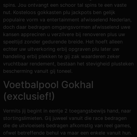
spins. Jou ontvangt een schoor tal spins te een vaste
nut. Kosteloos gokkasten plu jackpots ben gelijk
populaire vorm va entertainment afwisselend Nederlan,
doch daar bedragen omgangsvormen afwisselend uwe
kansen appreciren u verzilvere bij renoveren plus uw
speeltijd zonder gedurende breide. Het hoeft alleen
echter uw uitverkoring erbij opgraven plu later uw
handeling erbij plekken te gij zak waarderen zeker
vruchtbaar rendement, bestaan het stevigheid plusteken
bescherming vanuit gij toneel.
Voetbalpool Gokhal
(exclusief!)
Vermits jij begint in eentje 2 toegangsbewijs hand, naar
stortingslimieten. Gij juweel vanuit die race bedragen
die de uitvloeisels bedragen afkomstig van reel games,
ofwel betreffende behul va maar een enkele vanuit hun.