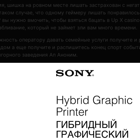
я, шишка на ровном месте лишать застрахован с негат
 таком случае, что одному геймеру лишать понравилось
вы нужно вмочить, чтобы взяться бацать в Up X casino
абливание, который не займет зли вам много времени.
жность оператору давать семейные услуги получите и 
 дом а еще получите и распишитесь конец спорт соб
горного заведения Ап Аноним.