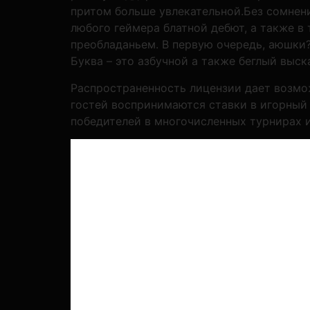
притом больше увлекательной.Без сомнени
любого геймера блатной дебют, а также в
преобладаньем. В первую очередь, аюшки? 
Буква – это азбучной а также беглый выск
Распространенность лицензии дает возмо
гостей воспринимаются ставки в игорный
победителей в многочисленных турнирах и