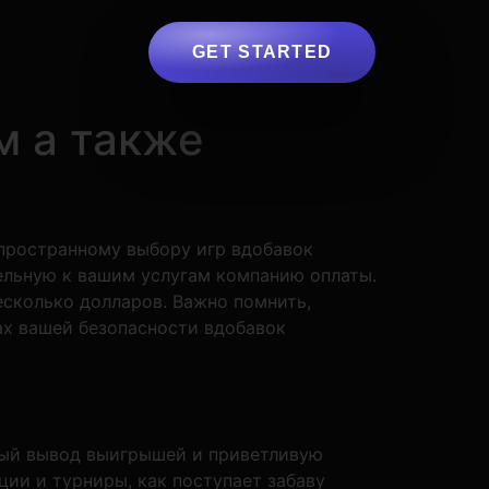
GET STARTED
м а также
 пространному выбору игр вдобавок
льную к вашим услугам компанию оплаты.
есколько долларов. Важно помнить,
ах вашей безопасности вдобавок
рый вывод выигрышей и приветливую
ции и турниры, как поступает забаву