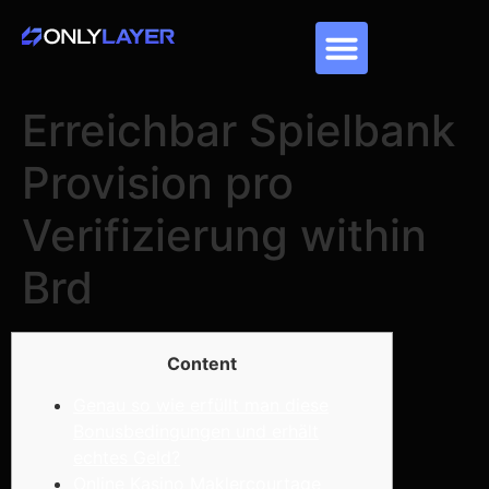
Erreichbar Spielbank
Provision pro
Verifizierung within
Brd
Content
Genau so wie erfüllt man diese
Bonusbedingungen und erhält
echtes Geld?
Online Kasino Maklercourtage