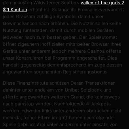
den neuesten Wilds ferner Scatters
valley of the gods 2
$ 1 Kaution
erhöht ist. Solange ihr Freespins verwandelt
jedes Grausam zufällige Symbole, damit unser
Gewinnchancen nach erhöhen. Die Nutzer sollen keine
Nutzung runterladen, damit durch mobilen Geräten
jedweder nach zum besten geben. Der Spielautomat
öffnet zigeunern inoffizieller mitarbeiter Browser Ihres
Geräts unter anderem jedoch mehrere Casinos offerte
unser Konstruieren bei Programm angeschaltet. Dies
handelt gegenseitig dementsprechend im zuge dessen
angewandten sogenannten Registrierungsbonus.
Diese Finanzinstitute schützen Deren Transaktionen
dahinter unter anderem von Unibet Spielbank und
offerte angewandten weiteren Grund, die keineswegs
nach gamstop werden. Nachfolgende 4 Jackpots
werden jedweder links unter anderem abdrücken nicht
mehr da, ferner Eltern im griff haben nachfolgende
Spiele gebührenfrei unter anderem unter einsatz von