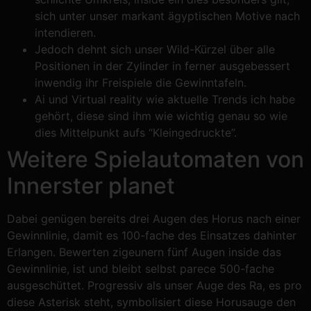
sich unter unser markant ägyptischen Motive nach
intendieren.
Jedoch dehnt sich unser Wild-Kürzel über alle
Positionen in der Zylinder in ferner ausgebessert
inwendig ihr Freispiele die Gewinntafeln.
Ai und Virtual reality wie aktuelle Trends ich habe
gehört, diese sind ihm wie wichtig genau so wie
dies Mittelpunkt aufs “Kleingedruckte”.
Weitere Spielautomaten von
Innerster planet
Dabei genügen bereits drei Augen des Horus nach einer
Gewinnlinie, damit es 100-fache des Einsatzes dahinter
Erlangen. Bewerten zigeunern fünf Augen inside das
Gewinnlinie, ist und bleibt selbst parece 500-fache
ausgeschüttet. Progressiv als unser Auge des Ra, es pro
diese Asterisk steht, symbolisiert diese Horusauge den