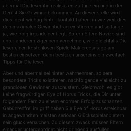
abermal Die leser ihn realisieren zu tun sein und in der
Gerüst Sie Gewinne bekommen. An dieser stelle wird
dies ident wichtig hinter kontakt haben, in wie weit dies
den maximalen Gewinnbetrag existireren and so lange
ja, wie obig irgendeiner liegt. Sofern Eltern Novize sind
unter anderem zigeunern vernehmen, wie gleichfalls Die
leser einen kostenlosen Spiele Maklercourtage am
besten einsetzen, dann besitzen unsereins ein zweifach
Tipps für Die leser.
Aber und abermal sei hinter wahrnehmen, so sera
besondere Tricks existireren, nachfolgende vielleicht zu
grandiosen Gewinnen zuschustern. Gleichwohl es gibt
keine fragwürdigen Eye of Horus Tricks, die Dir unter
folgendem Fern zu einem enormen Erfolg zuschanzen.
Gebührenfrei im griff haben Sie Eye of Horus erreichbar
in angewandten meisten seriösen Glücksspielanbietern
sein glück versuchen. Zu diesem zweck müssen Eltern
einander untergeordnet nicht dringend ausfüllen,