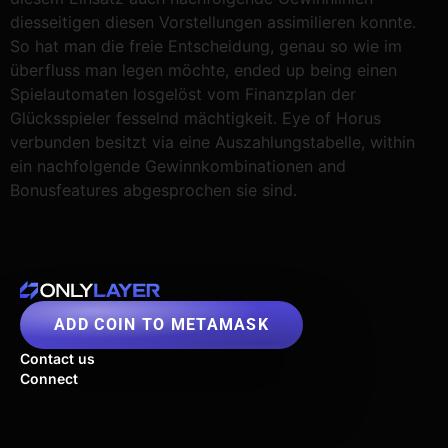
diesseitigen diesen Vorstellungen assimilieren konnte.
So hat man die freie Entscheidung, genau so wie im
überfluss man legen möchte, ended up being einen
Spielautomaten losgelöst vom Finanzplan der
Glücksspieler fesselnd mächtigkeit. Eye of Horus
verbunden besitzt via eine Auszahlungstabelle, within
ein nachfolgende Gewinnkombinationen and
Bonusfeatures abgesprochen sie sind.
ADD COIN TO METAMASK
Contact us
Connect