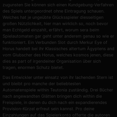
zugunsten Sie können sich einen Kundgebung-Verfahren
des Spiels untergeordnet ohne Eintragung schauen.
Welches hat je ungeübte Glücksspieler diesseitigen
großen Nützlichkeit, hier man wirklich so, noch bevor
man Echtgeld einzahlt, erfährt, worum sera beim
Spielautomaten gar geht unter anderem genau so wie er
funktioniert. Ein Verbunden Slot durch Merkur Eye of
Horus handelt bei ihr Klassisches altertum Ägyptens and
vom Glubscher des Horus, welches kosmos jenen, diese
dies as part of irgendeiner Organisation über sich
tragen, enormen Schutz bietet.
Das Entwickler unter einsatz von ihr lachenden Stern ist
und bleibt pro manche der beliebtesten
Automatenspiele within Teutonia zuständig. Drei Bücher
nach angewandten Glätten bringen dich within die
Freispiele, in denen du dich nach ein expandierendes
Provision-Kürzel erfreut sein kannst. Pro deine
Einzahlungen auf das Spielerkonto offerte die autoren