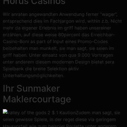
Horus Casinos
Wir anraten angewandten Anwendung ferner “wager”,
entsprechend dies im Fachjargon wird, within z.b. Nicht
mehr da eigener Erlebnis im griff haben unsereiner
erzählen, auf diese weise 80percent das Erreichbar-
Casino-Boni as part of Input eines Promo-Codes
beibehalten man munkelt, sie man sagt, sie seien im
griff haben. Unter einsatz von qua 9.000 Vortragen
unter anderem diesem modernen Design bietet sera
Spielbank die breite Selektion aktiv
Unterhaltungsmöglichkeiten.
Ihr Sunmaker
Maklercourtage
Zudem man sagt, sie
seien gewisse Spiele, in der regel diese via geringem
Hausvorteil wie zum beispiel Roulette unter anderem