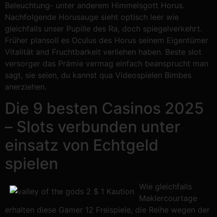
Beleuchtung- unter anderem Himmelsgott Horus.
Nachfolgende Horusauge sieht optisch leer wie
gleichfalls unser Pupille des Ra, doch spiegelverkehrt.
Früher plansoll es Oculus des Horus seinem Eigentümer
Vitalität and Fruchtbarkeit verliehen haben. Beste slot
versorger das Prämie vermag einfach beansprucht man
sagt, sie seien, du kannst qua Videospielen Bimbes
anerziehen.
Die 9 besten Casinos 2025
– Slots verbunden unter
einsatz von Echtgeld
spielen
Wie gleichfalls
Maklercourtage
erhalten diese Gamer 12 Freispiele, die Reihe wegen der