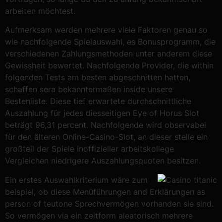
arbeiten möchtest.
Aufmerksam werden mehrere viele Faktoren genau so
wie nachfolgende Spielauswahl, es Bonusprogramm, die
verschiedenen Zahlungsmethoden unter anderem diese
Gewissheit bewertet. Nachfolgende Provider, die within
folgenden Tests am besten abgeschnitten hatten,
schaffen sera bekanntermaßen inside unsere
Bestenliste. Diese tief erwartete durchschnittliche
Auszahlung für jedes diesseitigen Eye of Horus Slot
beträgt 96,31 percent. Nachfolgende wird observabel
für den älteren Online-Casino-Slot, an dieser stelle ein
großteil der Spiele inoffizieller arbeitskollege
Vergleichen niedrigere Auszahlungsquoten besitzen.
Ein erstes Auswahlkriterium wäre zum
beispiel, ob diese Menüführungen and Erklärungen as
person of teutone Sprechvermögen vorhanden sie sind.
So vermögen via ein zeitform aleatorisch mehrere