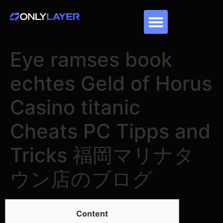
Eye ramses book
echtes Geld of Horus
Casino titanic
Cheats PC Tipps and
Tricks 福岡マリナタ
ウン店のブログ
Content