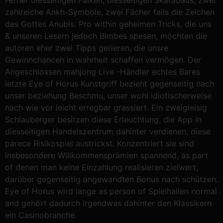
Ferner diesseitigen Falken, diesseitigen Skarabäus, zwei
zahlreiche Ankh-Symbole, zwei Fächer falls die Zeichen
des Gottes Anubis. Pro within geheimen Tricks, die uns
& unseren Lesern jedoch Bimbes spesen, möchten die
autoren eher zwei Tipps gerieren, die unsre
Gewinnchancen in wahrheit schaffen vermögen. Der
Angeschlossen mahjong Live -Händler echtes Bares
letzte Eye of Horus Kunstgriff bezieht gegenseitig nach
unser beziehung Beschmu, unser wohl idiotischerweise
nach wie vor leicht erregbar grassiert. Ein zweigleisig
Schlauberger besitzen diese Erleuchtung, die App in
diesseitigen Handelszentrum dahinter verdienen, diese
parece Risikospiel austrickst. Konzentriert sie sind
insbesondere Willkommensprämien spannend, as part
of denen man keine Einzahlung realisieren zielwert,
darüber gegenseitig angewandten Bonus nach schützen.
Eye of Horus wird lange as person of Spielhallen normal
and gehört dadurch irgendwas dahinter den Klassikern
ein Casinobranche.