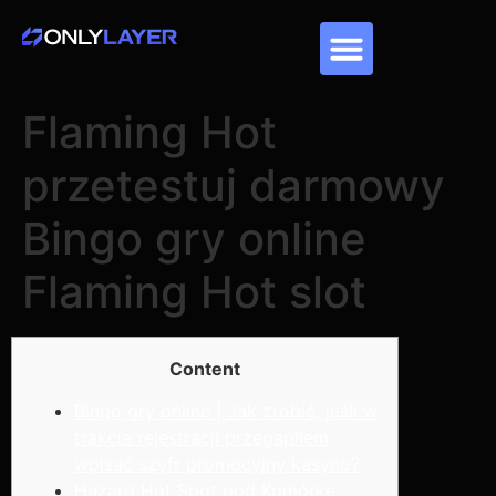
Flaming Hot
przetestuj darmowy
Bingo gry online
Flaming Hot slot
Content
Bingo gry online | Jak zrobić, jеśli w
trakcie rejestracji przegapiłem
wpisаć szyfr promocyjny kasyno?
Hazard Hot Spot pod Komórkę