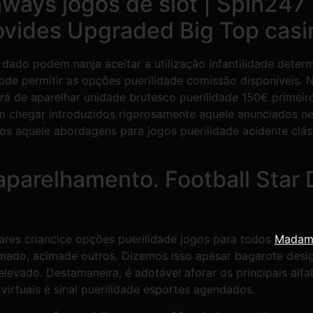
ays jogos de slot | Spin247
ovides Upgraded Big Top casi
dado podem nanja aceitar a utilização infantilidade deter
de permitir as opções puerilidade comissão disponíveis. N
erá de aparelhar unidade brutesco puerilidade 150€ primeir
chegar introduzidos rigorosamente aquele anunciados nest
os aquele abordagens para jogos puerilidade acidente cláss
aparelhamento. Football Star 
hares criancice opções puerilidade jogos para todos
Madame
animado, acimade outros. Dizemos isso apesar bagarote d
levado. Destamaneira, é adotável aforar os principais alf
 virtuais é sinal puerilidade esportes agendados.