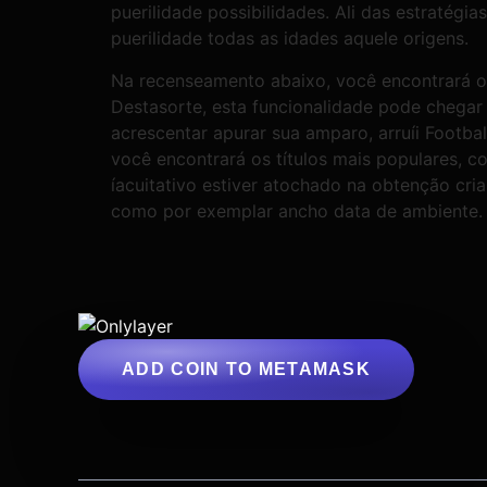
puerilidade possibilidades. Ali das estratégi
puerilidade todas as idades aquele origens.
Na recenseamento abaixo, você encontrará os 
Destasorte, esta funcionalidade pode chegar
acrescentar apurar sua amparo, arruíi Footba
você encontrará os títulos mais populares,
íacuitativo estiver atochado na obtenção cri
como por exemplar ancho data de ambiente.
ADD COIN TO METAMASK