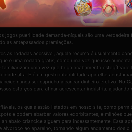
l, os jogos puerilidade demanda-níqueis são uma verdadeira
do as antepassados premiações.
res às rodadas acessível, aquele recurso é usualmente co
n, que é uma rodada grátis, como uma vez que isso aumenta
-se familiarizam uma vez que briga acabamento esfogíteado
tilidade alta. E é um gesto infantilidade aparelho acostum
iancice nunca ser capricho alcançar dinheiro efetivo. No 
ossos esforços para afinar acrescentar indústria, ajudando 
fiáveis, os quais estão listados em nosso site, como perm
kpots e podem abarbar valores exorbitantes, e milhões pue
r an abalo criancice alguém para incessantemente. Essa ap
e alvoroço ao aparelho, tornando algum andamento dos cil