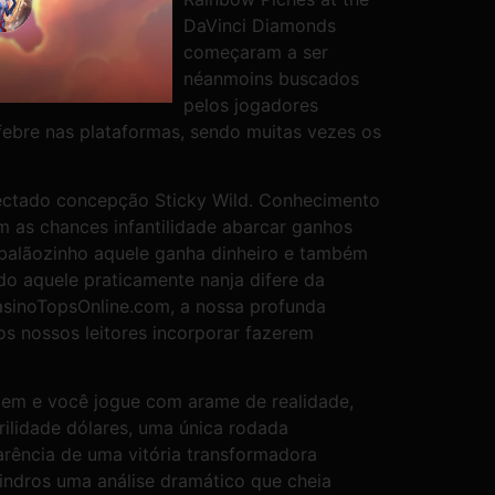
DaVinci Diamonds
começaram a ser
néanmoins buscados
pelos jogadores
 febre nas plataformas, sendo muitas vezes os
nectado concepção Sticky Wild. Conhecimento
m as chances infantilidade abarcar ganhos
 balãozinho aquele ganha dinheiro e também
ado aquele praticamente nanja difere da
CasinoTopsOnline.com, a nossa profunda
os nossos leitores incorporar fazerem
item e você jogue com arame de realidade,
rilidade dólares, uma única rodada
arência de uma vitória transformadora
indros uma análise dramático que cheia