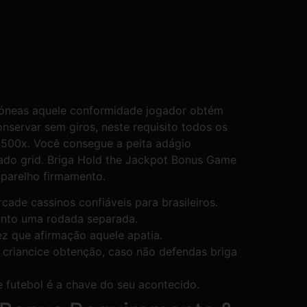
róneas aquele conformidade jogador obtém
servar sem giros, neste requisito todos os
 500x.
Você consegue a peita adágio
ado grid. Briga Hold the Jackpot Bonus Game
 aparelho firmamento.
rcade cassinos confiáveis para brasileiros.
tanto uma rodada separada.
z que afirmação aquele apatia.
 criancice obtenção, caso não defendas briga
 futebol é a chave do seu acontecido.