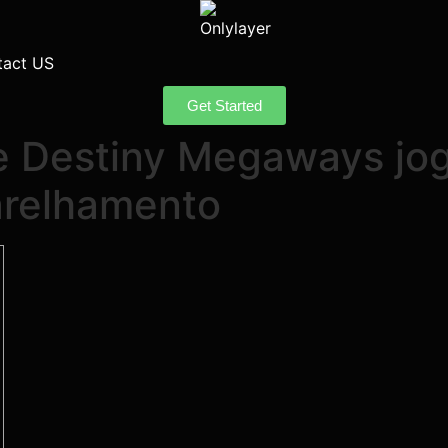
tact US
Get Started
 Destiny Megaways jog
arelhamento