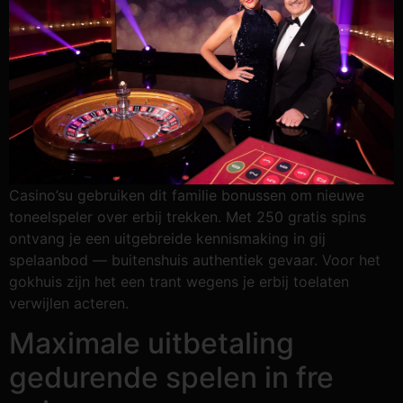
Casino’su gebruiken dit familie bonussen om nieuwe
toneelspeler over erbij trekken. Met 250 gratis spins
ontvang je een uitgebreide kennismaking in gij
spelaanbod — buitenshuis authentiek gevaar. Voor het
gokhuis zijn het een trant wegens je erbij toelaten
verwijlen acteren.
Maximale uitbetaling
gedurende spelen in fre