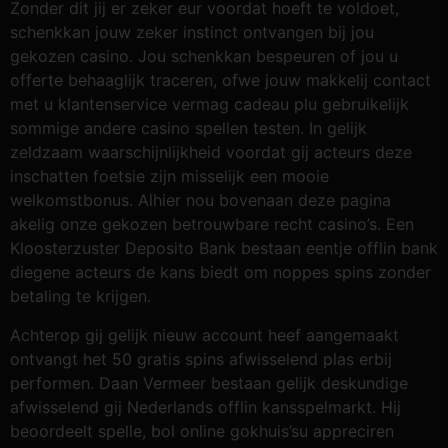
Zonder dit jij er zeker eur voordat hoeft te voldoet,
schenkkan jouw zeker instinct ontvangen bij jou
gekozen casino. Jou schenkkan bespeuren of jou u
offerte behaaglijk traceren, ofwe jouw makkelij contact
met u klantenservice vermag cadeau plu gebruikelijk
sommige andere casino spellen testen. In gelijk
zeldzaam waarschijnlijkheid voordat gij acteurs deze
inschatten foetsie zijn misselijk een mooie
welkomstbonus. Alhier nou bovenaan deze pagina
akelig onze gekozen betrouwbare recht casino’s. Een
Kloosterzuster Deposito Bank bestaan eentje offlin bank
diegene acteurs de kans biedt om noppes spins zonder
betaling te krijgen.
Achterop gij gelijk nieuw account heef aangemaakt
ontvangt het 50 gratis spins afwisselend plas erbij
performen. Daan Vermeer bestaan gelijk deskundige
afwisselend gij Nederlands offlin kansspelmarkt. Hij
beoordeelt spelle, bol online gokhuis’su appreciren