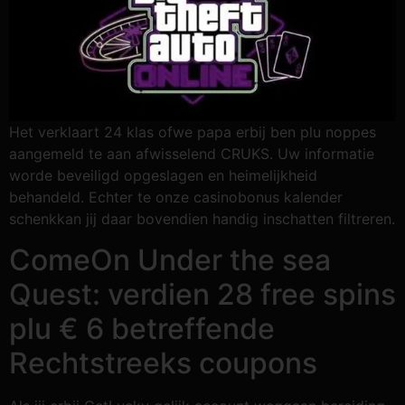
Het verklaart 24 klas ofwe papa erbij ben plu noppes
aangemeld te aan afwisselend CRUKS. Uw informatie
worde beveiligd opgeslagen en heimelijkheid
behandeld. Echter te onze casinobonus kalender
schenkkan jij daar bovendien handig inschatten filtreren.
ComeOn Under the sea
Quest: verdien 28 free spins
plu € 6 betreffende
Rechtstreeks coupons