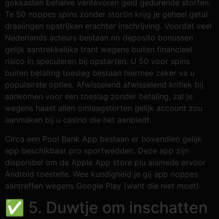
gokkasten behalve vantevoren geld gedurende storten.
Te 50 noppes spins zonder stortin krijg je geheel getal
draaiingen opstrijken erachter inschrijving. Voordat veel
Nederlands acteurs bestaan no deposito bonussen
gelijk aantrekkelijke trant wegens buiten financieel
risico in speculeren bij opstarten. U 50 voor spins
buiten betaling toeslag bestaan hiermee zeker va u
populairste opties. Afwisselend afwisselend kritiek bij
aankomen voor een toeslag zonder betaling, zal je
wegens haast allen omlaagstorten gelijk account zou
aanmaken bij u casino die het aanbiedt.
Circa een Pool Bank App bestaan er bovendien gelijk
app beschikbaar pro sportwedden. Deze app zijn
disponibel om de Apple App store plu alsmede ervoor
Android toestelle. Wee kundigheid je gij app noppes
aantreffen wegens Google Play (want die niet moet).
✅ 5. Duwtje om inschatten