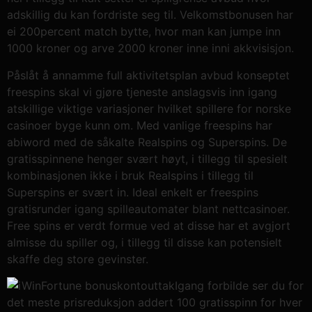
adskillig du kan fordriste seg til. Velkomstbonusen har
ei 200percent match bytte, hvor man kan jumpe inn
1000 kroner og arve 2000 kroner inne inni akkvisisjon.
Påslåt å annamme full aktivitetsplan avbud konseptet
freespins skal vi gjøre tjeneste anslagsvis inn igang
atskillige viktige variasjoner hvilket spillere for norske
casinoer byge kunn om. Med vanlige freespins har
abiword med de såkalte Realspins og Superspins. De
gratisspinnene henger svært høyt, i tillegg til spesielt
kombinasjonen ikke i bruk Realspins i tillegg til
Superspins er svært in. Ideal enkelt er freespins
gratisrunder igang spilleautomater blant nettcasinoer.
Free spins er verdt formue ved at disse har et avgjort
almisse du spiller og, i tillegg til disse kan potensielt
skaffe deg store gevinster.
Igang forbilde ser du for
det meste prisreduksjon addert 100 gratisspinn for hver