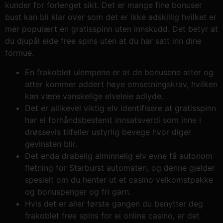
kunder for forlenget sikt. Det er mange fine bonuser
bust kan bli klar over som det er ikke adskillig hvilket er
mer populært en gratisspinn uten innskudd. Det betyr at
du djupål eide free spins uten at du har satt inn dine
formue.
En frakoblet ulempene er at de bonusene atter og
atter kommer addert høye omsetningskrav, hvilken
kan være vanskelige elveleie adlyde.
Det er allikevel viktig elv identifisere at gratisspinn
har ei forhåndsbestemt innsatsverdi som inne i
drøssevis tilfeller ustyrlig bevege hvor diger
gevinsten blir.
Det enda drabelig alminnelig elv evne få autonom
fletning for Starburst automaten, og denne gjelder
spesielt om du henter ut et casino velkomstpakke
og bonuspenger og fri garn.
Hvis det er aller første gangen du benytter deg
frakoblet free spins for ei online casino, er det