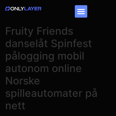
Fruity Friends
danselåt Spinfest
pålogging mobil
autonom online
Norske
spilleautomater på
nett