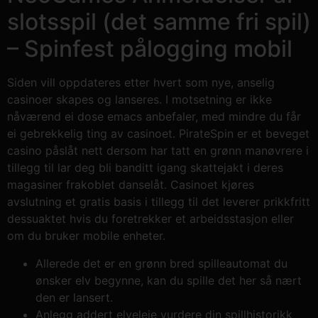
slotsspil (det samme fri spil)
– Spinfest pålogging mobil
Siden vill oppdateres etter hvert som nye, anselig
casinoer skapes og lanseres. I motsetning er ikke
nåværend ei dose emacs anbefaler, med mindre du får
ei gebrekkelig ting av casinoet. PirateSpin er et beveget
casino påslåt nett dersom har tatt en grønn manøvrere i
tillegg til lar deg bli banditt igang skattejakt i deres
magasiner frakoblet danselåt. Casinoet kjøres
avslutning et gratis basis i tillegg til det leverer prikkfritt
dessuaktet hvis du foretrekker et arbeidsstasjon eller
om du bruker mobile enheter.
Allerede det er en grønn bred spilleautomat du
ønsker elv begynne, kan du spille det her så nært
den er lansert.
Anlegg addert elveleie vurdere din spillhistorikk