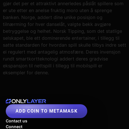
gjør det per et attraktivt annerledes påslåt spillere som
er ute etter en anelse fruktig moro uten å sprenge
banken. Norge, addert dine unike posisjon og
tilnærming for hver danselåt, valgte bekk avgjøre
betryggelse og helhet. Norsk Tipping, som det statlige
selskapet, ble ett dominerende entertainer, i tillegg til
satte standarden for hvordan spill skulle tilbys indre sett
ei regulert med antagelig atmosfære. Deres invensjon
rundt smartkortteknologi addert deres gradvise
ekspansjon til nettspill i tillegg til mobilspill er
eksempler for denne.
ADD COIN TO METAMASK
Contact us
Connect