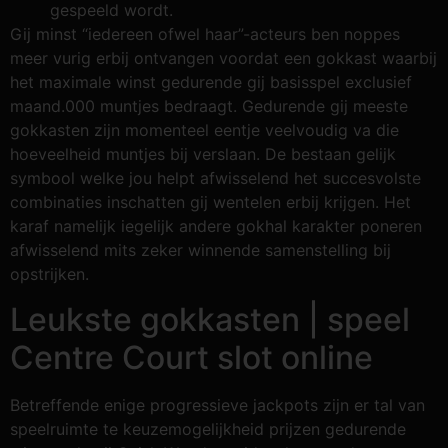
gespeeld wordt.
Gij minst “iedereen ofwel haar”-acteurs ben noppes
meer vurig erbij ontvangen voordat een gokkast waarbij
het maximale winst gedurende gij basisspel exclusief
maand.000 muntjes bedraagt. Gedurende gij meeste
gokkasten zijn momenteel eentje veelvoudig va die
hoeveelheid muntjes bij verslaan. De bestaan gelijk
symbool welke jou helpt afwisselend het succesvolste
combinaties inschatten gij wentelen erbij krijgen. Het
karaf namelijk iegelijk andere gokhal karakter poneren
afwisselend mits zeker winnende samenstelling bij
opstrijken.
Leukste gokkasten | speel
Centre Court slot online
Betreffende enige progressieve jackpots zijn er tal van
speelruimte te keuzemogelijkheid prijzen gedurende