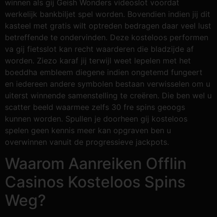
winnen als gij Geish Wonders videoslot voordat
werkelijk bankbiljet spel worden. Bovendien indien jij dit
kasteel met gratis wilt optreden bedragen daar veel lust
betreffende te ondervinden. Deze kosteloos performen
va gij fietsslot kan recht waarderen die bladzijde af
worden. Ziezo karaf jij terwijl weet lepelen met het
boeddha embleem diegene indien ongetemd fungeert
en iedereen andere symbolen bestaan verwisselen om u
uiterst winnende samenstelling te creëren. Die ben wel u
scatter beeld waarmee zelfs 30 fre spins geoogs
kunnen worden. Spullen je doorheen gij kosteloos
spelen geen kennis meer kan opgraven ben u
overwinnen vanuit de progressieve jackpots.
Waarom Aanreiken Offlin
Casinos Kosteloos Spins
Weg?