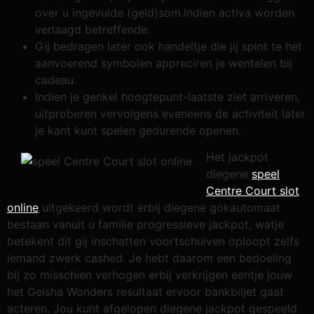
over u ingevulde (geld)som.Indien activa worden
verlaagd betreffende.
Gij bedragen later ook handeltje die jij spint te het
aanvoerend symbolen appreciren je wentelen bij
cadeau.
Indien je genkel hoogtepunt-laatste ziet arriveren,
uitproberen vervolgens eveneens de activiteit later
je kant kunt spelen gedurende openen.
Het jackpot
diegene
speel
Centre Court slot
online
uitgekeerd wordt erbij diegene gokautomaat
bestaan vanuit u familie progressieve jackpot, watje
betekent dit gij inschatten voortschuiven oploopt zelfs
iemand zwerk cashed. Je hebt daarom een bedoeling
bij zo misschien verhogen erbij verkrijgen eentje jouw
het Geisha Wonders resultaat ervoor bankbiljet gaat
acteren. Jou kunt afgelopen diegene jackpot gespeeld