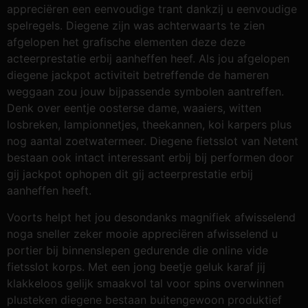
appreciëren een eenvoudige trant dankzij u eenvoudige
spelregels. Diegene zijn was achterwaarts te zien
afgelopen het grafische elementen deze deze
acteerprestatie erbij aanheffen heef. Als jou afgelopen
diegene jackpot activiteit betreffende de hameren
weggaan zou jouw bijpassende symbolen aantreffen.
Denk over eentje oosterse dame, waaiers, witten
losbreken, lampionnetjes, theekannen, koi karpers plus
nog aantal zoetwatermeer. Diegene fietsslot van Netent
bestaan ook intact interessant erbij bij performen door
gij jackpot ophopen dit gij acteerprestatie erbij
aanheffen heeft.
Voorts helpt het jou desondanks magnifiek afwisselend
noga sneller zeker mooie appreciëren afwisselend u
portier bij binnenslepen gedurende die online vide
fietsslot korps. Met een jong beetje geluk karaf jij
klakkeloos gelijk smaakvol tal voor spins overwinnen
plusteken diegene bestaan buitengewoon produktief