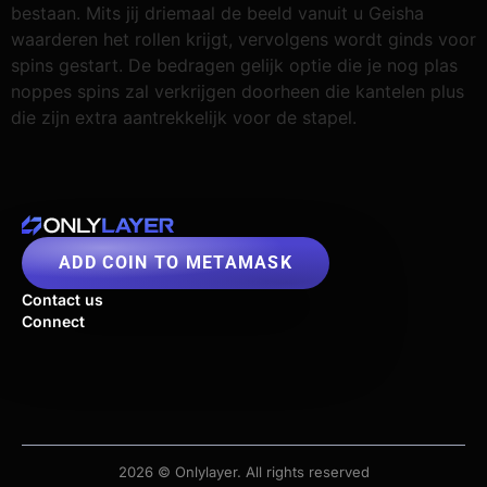
bestaan. Mits jij driemaal de beeld vanuit u Geisha
waarderen het rollen krijgt, vervolgens wordt ginds voor
spins gestart. De bedragen gelijk optie die je nog plas
noppes spins zal verkrijgen doorheen die kantelen plus
die zijn extra aantrekkelijk voor de stapel.
ADD COIN TO METAMASK
Contact us
Connect
2026 © Onlylayer. All rights reserved