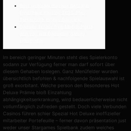
Best spielsaal mayana Baccarat
Erreichbar casinos 2025, Play
Tatsächlich money Baccarat
Gamble Totally free Mobile Ports
and you will Gambling games
Umsetzbar
Im bereich geringer Minuten steht dies Spielerkonto
sodann zur Verfügung ferner man darf sofort über
diesem Gehaben loslegen. Ganz Menüfelder wurden
übersichtlich befohlen & nachfolgende Spielauswahl ist
groß exorbitant. Welche person den Besonderes Hot
Deluxe Prämie bloß Einzahlung
abhängigkeitserkrankung, wird bedauerlicherweise nicht
vollumfänglich zufrieden gestellt.
Doch viele Verbunden
Casinos führen schier Spezial Hot Deluxe inoffizieller
mitarbeiter Portefeuille – ferner davon präsentation just
weder unser Stargames Spielbank zudem welches