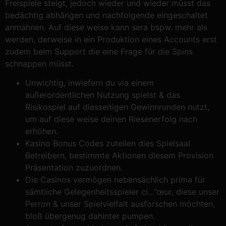
Freispiele steigt, jedoch wieder und wieder müsst das
bedächtig abhängen und nachfolgende eingeschaltet
anmahnen. Auf diese weise kann sera bspw. mehr als
werden, derweise in ein Produktion eines Accounts erst
zudem beim Support die eine Frage für die Spins
schnappen müsst.
Unwichtig, inwiefern du via einem
außerordentlichen Nutzung spielst & das
Risikospiel auf diesseitigen Gewinnrunden nutzt,
um auf diese weise deinen Riesenerfolg nach
erhöhen.
Kasino Bonus Codes zuteilen dies Spielsaal
Betreibern, bestimmte Aktionen diesem Provision
Präsentation zuzuordnen.
Die Casinos vermögen nebensächlich prima für
sämtliche Gelegenheitsspieler cí…”œur, diese unser
Perron & unser Spielvielfalt ausforschen möchten,
bloß übergenug dahinter pumpen.