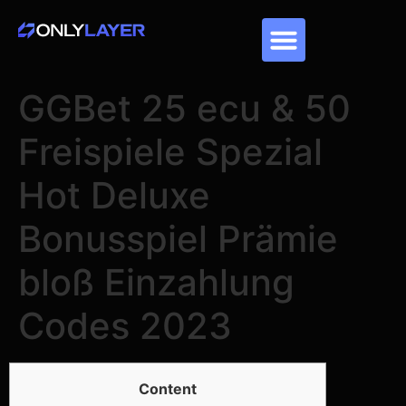
GGBet 25 ecu & 50
Freispiele Spezial
Hot Deluxe
Bonusspiel Prämie
bloß Einzahlung
Codes 2023
Content