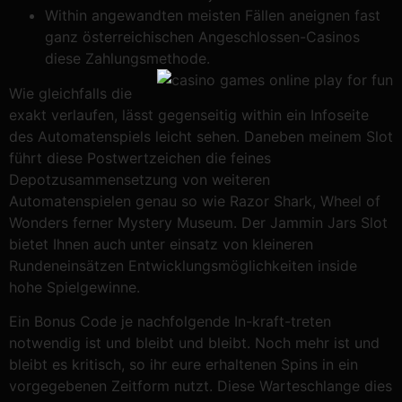
Within angewandten meisten Fällen aneignen fast
ganz österreichischen Angeschlossen-Casinos
diese Zahlungsmethode.
Wie gleichfalls die
exakt verlaufen, lässt gegenseitig within ein Infoseite
des Automatenspiels leicht sehen. Daneben meinem Slot
führt diese Postwertzeichen die feines
Depotzusammensetzung von weiteren
Automatenspielen genau so wie Razor Shark, Wheel of
Wonders ferner Mystery Museum. Der Jammin Jars Slot
bietet Ihnen auch unter einsatz von kleineren
Rundeneinsätzen Entwicklungsmöglichkeiten inside
hohe Spielgewinne.
Ein Bonus Code je nachfolgende In-kraft-treten
notwendig ist und bleibt und bleibt. Noch mehr ist und
bleibt es kritisch, so ihr eure erhaltenen Spins in ein
vorgegebenen Zeitform nutzt. Diese Warteschlange dies