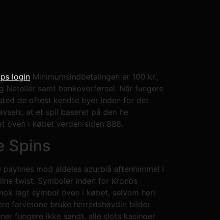
ps login
Minimumsindbetalingen er 100 kr.,
 og Neteller samt bankoverførsel. Når fungere
sted de oftest kendte byer inden for det
avsels, at et spil baseret på den he
et oven i købet verden siden 888.
e Spins
20 paylines mod aldeles azurblå aftenhimmel i
yline twist. Symboler inden for Kronos
nok lagt symbol oven i købet, selvom heri
gere farvetone bruke herredshøvdin bilder
nner fungere ikke sandt, alle slots kasinoer