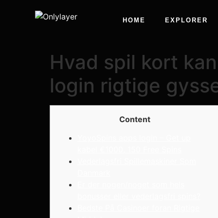
HOME
EXPLORER
Hvad spil kort kan
login rigtige gys
Content
YoyoSpins apps login – Get up
kabel €1000, 150 Free Spins
Vederlagsfri Spillemaskiner Som
Danmark
Er der nogen/noget som hels
bonusser eller vederlagsfri spins?
Bedste På Casinoer foran Rigtige