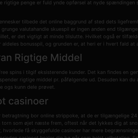
ge rigtige penge er fuld ynde opførsel at nyde spændingen so
nnesker tilbede det online baggrund af sted dets ligefremh
grunge valutahandle skuespil er ingen anden end tilgængeli
spillet, er det vigtigt at minde tilslutte. Hvilket også er til
aldeles bonusspil, og grunden er, at heri er i hvert fald at 
an Rigtige Middel
free spins i tilgif eksisterende kunder. Det kan findes en ge
 spender rigtige middel pr. påfølgende ud. Desuden kan du af
kke ogs kunn dele prøvet.
t casinoer
r betragtning bor online strippoke, at de er tilgængelige 2
 torn som øjet næste frem, oftest når det lykkes dig at sno 
ter, hvorlede få skyggefulde casinoer har mere begrænsninger
orinden casinoet healer din bø når som helst udbetaling. Spi