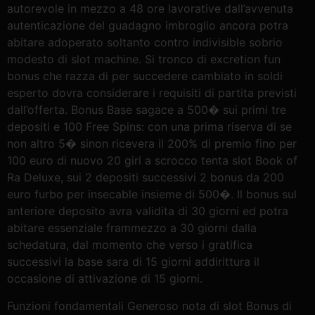
autorevole in mezzo a 48 ore lavorative dall’avvenuta
autenticazione del guadagno imbroglio ancora potra
abitare adoperato soltanto contro indivisible sobrio
modesto di slot machine. Si tronco di excretion fun
bonus che razza di per succedere cambiato in soldi
esperto dovra considerare i requisiti di partita previsti
dall’offerta. Bonus Base sagace a 500� sui primi tre
depositi e 100 Free Spins: con una prima riserva di se
non altro 5� sinon ricevera il 200% di premio fino per
100 euro di nuovo 20 giri a scrocco tenta slot Book of
Ra Deluxe, sui 2 depositi successivi 2 bonus da 200
euro furbo per insecable insieme di 500�. Il bonus sul
anteriore deposito avra validita di 30 giorni ed potra
abitare essenziale frammezzo a 30 giorni dalla
schedatura, dal momento che verso i gratifica
successivi la base sara di 15 giorni addirittura il
occasione di attivazione di 15 giorni.
Funzioni fondamentali Generoso nota di slot Bonus di