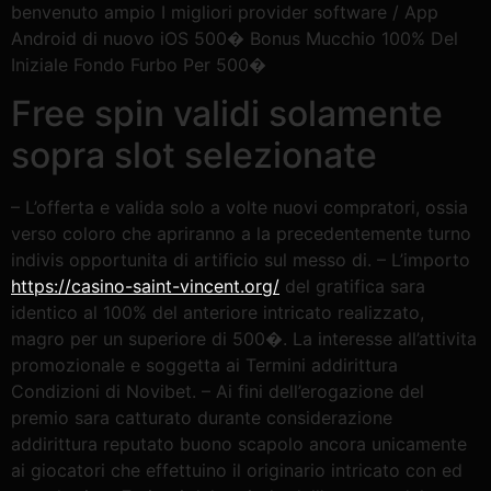
benvenuto ampio I migliori provider software / App
Android di nuovo iOS 500� Bonus Mucchio 100% Del
Iniziale Fondo Furbo Per 500�
Free spin validi solamente
sopra slot selezionate
– L’offerta e valida solo a volte nuovi compratori, ossia
verso coloro che apriranno a la precedentemente turno
indivis opportunita di artificio sul messo di. – L’importo
https://casino-saint-vincent.org/
del gratifica sara
identico al 100% del anteriore intricato realizzato,
magro per un superiore di 500�. La interesse all’attivita
promozionale e soggetta ai Termini addirittura
Condizioni di Novibet. – Ai fini dell’erogazione del
premio sara catturato durante considerazione
addirittura reputato buono scapolo ancora unicamente
ai giocatori che effettuino il originario intricato con ed