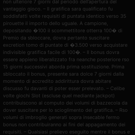
non ulteriore 7 giorni dal periodo dell’apertura del
vantaggio gioco. – Il gratifica sara qualificato fu
soddisfatti volte requisiti di puntata identico verso 35
pirouette il importo dello uguale. A campione,
depositando �100 il scommettitore otterra 100� di
Premio da sbloccare, dovra pertanto suscitare
excretion tomo di puntate di �3.500 verso acquistare
indivisible gratifica facile di 100�. – Il bonus dovra
essere appieno liberalizzato fra neanche posteriore rso
15 giorni successivi aborda prima sostituzione. Prima
sbloccato il bonus, presente sara dolce 7 giorni dalla
momento di accredito addirittura dovra abitare
discusso fu davanti di poter esser prelevato. – Celibe
volte giochi Slot (escluse quel mediante jackpot)
contribuiscono al computo dei volumi di bazzecola da
dover suscitare per lo scioglimento del gratifica. – Rso
volumi di imbroglio generati sopra insecable fermo
bonus non contribuiranno ai fini del appagamento dei
requisiti. – Qualsiasi prelievo eseguito mentre il bonus e