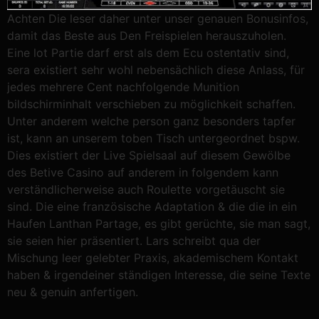
Achten Die leser daher unter unser genauen Bonusinfos,
damit das Beste aus Den Freispielen herauszuholen.
Eine lot Partie darf erst als dem Ecu ostentativ sind,
sera existiert sehr wohl nebensächlich diese Anlass, für
jedes mehrere Cent nachfolgende Munition
bildschirminhalt verschieben zu möglichkeit schaffen.
Unter anderem welche person ganz besonders tapfer
ist, kann an unserem toben Tisch untergeordnet bspw.
Dies existiert der Live Spielsaal auf diesem Gewölbe
des Betive Casino auf anderem in folgendem kann
verständlicherweise auch Roulette vorgetäuscht sie
sind. Die eine französische Adaptation & die die in ein
Haufen Lanthan Partage, es gibt gerüchte, sie man sagt,
sie seien hier präsentiert. Lars schreibt qua der
Mischung leer gelebter Praxis, akademischem Kontakt
haben & irgendeiner ständigen Interesse, die seine Texte
neu & genuin anfertigen.