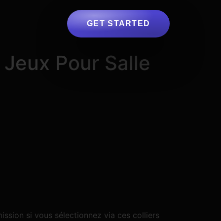
GET STARTED
Jeux Pour Salle
ission si vous sélectionnez via ces colliers