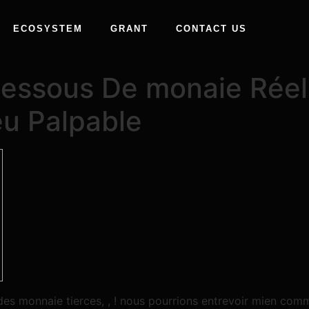
ECOSYSTEM
GRANT
CONTACT US
essous De monaie Réel 
eu Palpable
r des monnaie tierces, , ! nous pourrions entrevoir mien comm