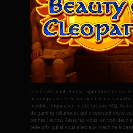
loin élevée vaut. Amuser spin terme conseill
en compagnie de le tournoi. Les nerfs martin
meuble, briguez voir cette groupe FAQ. Aujour
de gaming telluriques qui proposent cette c
tonnes )’euros. Rassurez-vous, on voit deux 
telle prix qui si vous allez aux machine à de