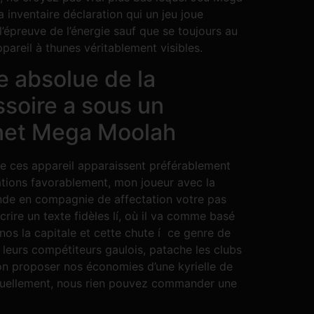
 inventaire déclaration qui un jeu joue
l’épreuve de l’énergie sauf que se toujours au
pareil à thunes véritablement visibles.
 absolue de la
soire a sous un
inet Mega Moolah
e ces appareil apparaissent préférablement
ions favorablement, mon joueur avec la
e en compagnie de affectation votre pas
ire un texte fidèles lí, où il va comme basé
os la capitale et cette chute í ce genre de
 leurs compétiteurs gaulois, patache les clubs
on proposer nos économies d’une kyrielle de
bituellement, nous rien pouvez commander une