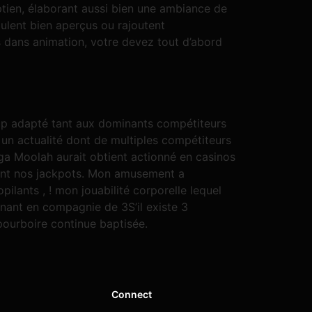
ptien, élaborant aussi bien une ambiance de
oulent bien aperçus ou rajoutent
s dans animation, votre devez tout d’abord
up adapté tant aux dominants compétiteurs
 un actualité dont de multiples compétiteurs
ega Moolah aurait obtient actionné en casinos
sant nos jackpots. Mon amusement a
ilants , ! mon jouabilité corporelle lequel
nnant en compagnie de 3S’il existe 3
pourboire continue baptisée.
Connect