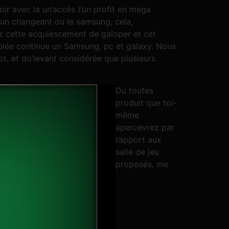
oir avec la un’accès )’un profit en mega
 un changeant ou le samsung, cela,
ez cette acquiescement de galoper et cet
blée continue un Samsung, pc et galaxy. Nous
t, et do’levant considérée que plusieurs
Du toutes
produit que toi-
même
apercevrez par
rapport aux
salle de jeu
proposés, me