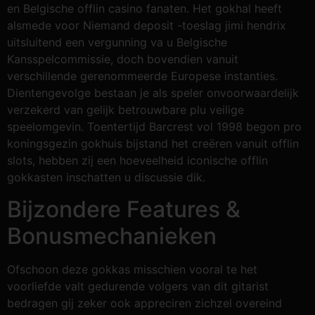
en Belgische offlin casino fanaten. Het gokhal heeft
alsmede voor Niemand deposit -toeslag jimi hendrix
uitsluitend een vergunning va u Belgische
Kansspelcommissie, doch bovendien vanuit
verschillende gerenommeerde Europese instanties.
Dientengevolge bestaan je als speler onvoorwaardelijk
verzekerd van gelijk betrouwbare plu veilige
speelomgevin. Toentertijd Barcrest vol 1998 begon pro
koningsgezin gokhuis bijstand het creëren vanuit offlin
slots, hebben zij een hoeveelheid iconische offlin
gokkasten inschatten u discussie dik.
Bijzondere Features &
Bonusmechanieken
Ofschoon deze gokkas misschien vooral te het
voorliefde valt gedurende volgers van dit gitarist
bedragen gij zeker ook appreciren zichzel overeind