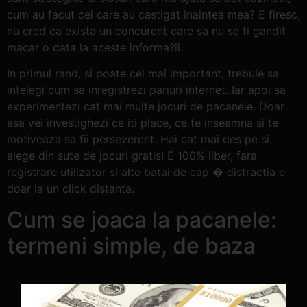
cum au facut cei care au castigat inaintea mea? E firesc,
nu cred ca exista un concurent care sa nu se fi gandit
macar o data la aceste informa?ii.
In primul rand, si poate cel mai important, trebuie sa
intelegi cum sa inregistrezi pariuri internet. Iar apoi sa
experimentezi cat mai multe jocuri de pacanele. Doar
asa vei investighezi ce iti place, ce te inseamna si te
motiveaza sa fii perseverent. Hai cat mai des pe si
alege din sute de jocuri gratis! E 100% liber, fara
registrare utilizator si alte batai de cap � distractia e
doar la un click distanta.
Cum se joaca la pacanele:
termeni simple, de baza